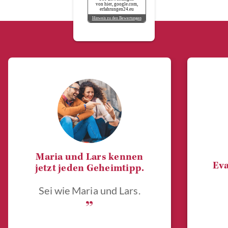
von hier, google.com,
erfahrungen24.eu
Hinweis zu den Bewertungen
Maria und Lars kennen
Eva
jetzt jeden Geheimtipp.
Sei wie Maria und Lars.
„