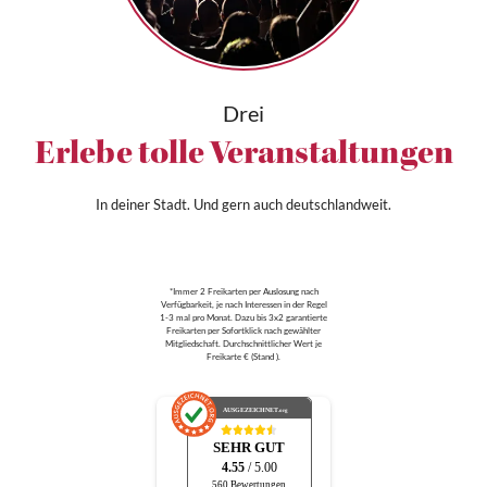
Drei
Erlebe tolle Veranstaltungen
In deiner Stadt. Und gern auch deutschlandweit.
*Immer 2 Freikarten per Auslosung nach
Verfügbarkeit, je nach Interessen in der Regel
1-3 mal pro Monat. Dazu bis 3x2 garantierte
Freikarten per Sofortklick nach gewählter
Mitgliedschaft. Durchschnittlicher Wert je
Freikarte € (Stand ).
AUSGEZEICHNET
.org
SEHR GUT
4.55
/ 5.00
560 Bewertungen