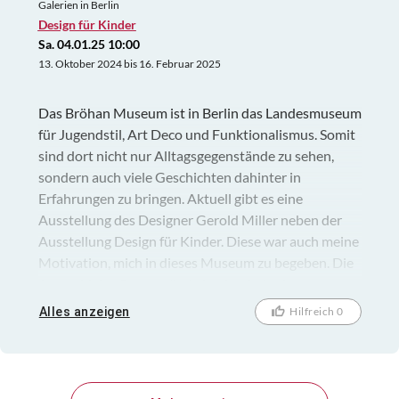
Galerien in Berlin
Design für Kinder
Sa. 04.01.25 10:00
13. Oktober 2024 bis 16. Februar 2025
Das Bröhan Museum ist in Berlin das Landesmuseum
für Jugendstil, Art Deco und Funktionalismus. Somit
sind dort nicht nur Alltagsgegenstände zu sehen,
sondern auch viele Geschichten dahinter in
Erfahrungen zu bringen. Aktuell gibt es eine
Ausstellung des Designer Gerold Miller neben der
Ausstellung Design für Kinder. Diese war auch meine
Motivation, mich in dieses Museum zu begeben. Die
Auswahl der Gegenstände ist durch das begrenzte
Platzangebot des Gebäudes begrenzt, dennoch
Alles anzeigen
Hilfreich 0
empfehlenswert sich einmal die Dinge anzusehen,
welche nicht nur wie sonst am Kind vorbei geplant
und gestaltet wurden. Kinder können sich auf der
Spielfläche austoben, mal Museum zum „Anfassen“.