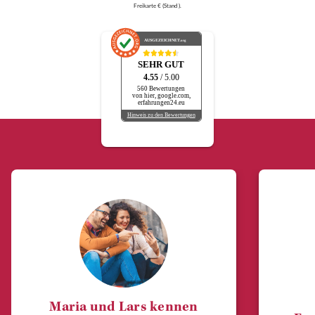
Freikarte € (Stand ).
AUSGEZEICHNET
.org
SEHR GUT
4.55
/ 5.00
560 Bewertungen
von hier, google.com,
erfahrungen24.eu
Hinweis zu den Bewertungen
Maria und Lars kennen