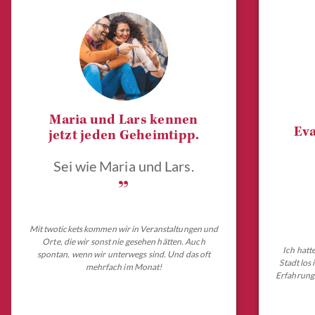
Maria und Lars kennen
Eva
jetzt jeden Geheimtipp.
Sei wie Maria und Lars.
„
Mit twotickets kommen wir in Veranstaltungen und
Orte, die wir sonst nie gesehen hätten. Auch
Ich hatt
spontan, wenn wir unterwegs sind. Und das oft
Stadt los
mehrfach im Monat!
Erfahrungs