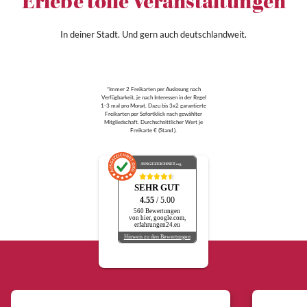
Erlebe tolle Veranstaltungen
In deiner Stadt. Und gern auch deutschlandweit.
*Immer 2 Freikarten per Auslosung nach
Verfügbarkeit, je nach Interessen in der Regel
1-3 mal pro Monat. Dazu bis 3x2 garantierte
Freikarten per Sofortklick nach gewählter
Mitgliedschaft. Durchschnittlicher Wert je
Freikarte € (Stand ).
AUSGEZEICHNET
.org
SEHR GUT
4.55
/ 5.00
560 Bewertungen
von hier, google.com,
erfahrungen24.eu
Hinweis zu den Bewertungen