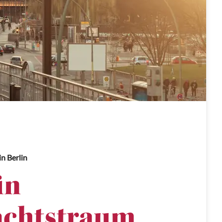
in Berlin
in
chtstraum