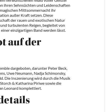
inem verwunschenen Wald voller Geister
von ihren Sehnsüchten und Leidenschaften
er magischen Mittsommernacht ihr
ation außer Kraft setzen. Diese
llschaft der rauen und exotischen Natur
 und turbulenten Reigen, begleitet von
einer einzigartigen Band werden lässt.
t auf der
emble dargeboten, darunter Peter Beck,
gens, Uwe Neumann, Nadja Schimonsky,
d. Die Inszenierung wird durch die Musik
Storch & Katharina Piriwe sowie die
n Leonard komplettiert.
details