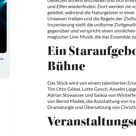
Gesetzen Athens entfliehen und sich in e
und Elfen wiederfinden. Dort werden sie 
geleitet, während die Naturgeister in ein
Unwesen treiben und die Regeln der Zivilis
Inszenierung stellt die uniforme Zivilgese
gegenüber und verspricht einen sinnlichen
magischer Live-Musik, die das Ensemble zu 
Ein Staraufgebo
Atemberaubende Akrobatik, charmante Comedy und spektakuläre Showeinlagen
Bühne
Das Stück wird von einem talentierten Ens
Tim Otto Göbel, Lotte Gosch, Anselm Lip
Adrian Stowasser und Saskia von Winterfel
von Bernd Medek, die Ausstattung von Ira 
Dramaturgie und Übersetzung von Christia
Veranstaltungs