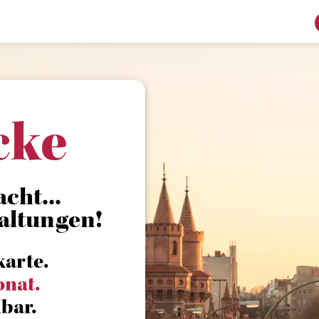
cke
cht...
altungen!
karte.
onat.
bar.