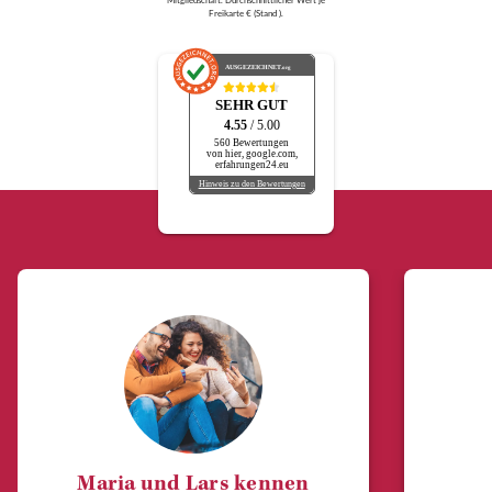
Freikarte € (Stand ).
AUSGEZEICHNET
.org
SEHR GUT
4.55
/ 5.00
560 Bewertungen
von hier, google.com,
erfahrungen24.eu
Hinweis zu den Bewertungen
Maria und Lars kennen