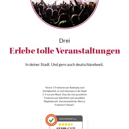
Drei
Erlebe tolle Veranstaltungen
In deiner Stadt. Und gern auch deutschlandweit.
*Immer 2 Freikarten per Auslosung nach
Verfügbarkeit, je nach Interessen in der Regel
1-3 mal pro Monat. Dazu bis 3x2 garantierte
Freikarten per Sofortklick nach gewählter
Mitgliedschaft. Durchschnittlicher Wert je
Freikarte € (Stand ).
AUSGEZEICHNET
.org
SEHR GUT