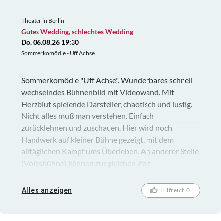
Theater in Berlin
Gutes Wedding, schlechtes Wedding
Do. 06.08.26 19:30
Sommerkomödie - Uff Achse
Sommerkomödie "Uff Achse". Wunderbares schnell
wechselndes Bühnenbild mit Videowand. Mit
Herzblut spielende Darsteller, chaotisch und lustig.
Nicht alles muß man verstehen. Einfach
zurücklehnen und zuschauen. Hier wird noch
Handwerk auf kleiner Bühne gezeigt, mit dem
alltäglichen Kampf ums Überleben. An anderer Stelle
(Volksbühne) können zur gleichen Zeit
"umgewidmete Staatsgelder" aus dem Budget für
einen anderen Zweck (Pool) verballert werden.
Alles anzeigen
Hilfreich 0