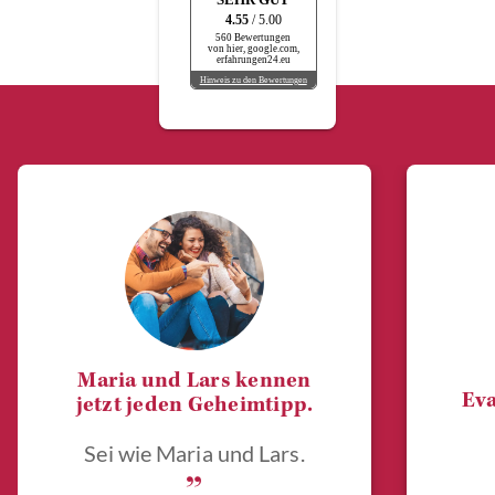
4.55
/ 5.00
560 Bewertungen
von hier, google.com,
erfahrungen24.eu
Hinweis zu den Bewertungen
Maria und Lars kennen
Eva
jetzt jeden Geheimtipp.
Sei wie Maria und Lars.
„