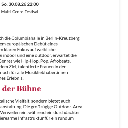
– So. 30.08.26 22:00
 Multi-Genre-Festival
ch die Columbiahalle in Berlin-Kreuzberg
, dem europäischen Debüt eines
m klaren Fokus auf weibliche
i indoor und eine outdoor, erwartet die
 Genres wie Hip-Hop, Pop, Afrobeats,
em Ziel, talentierte Frauen in den
ennoch für alle Musikliebhaber:innen
hes Erlebnis.
n der Bühne
kalische Vielfalt, sondern bietet auch
eranstaltung. Die großzügige Outdoor-Area
 Verweilen ein, während ein durchdachter
ierearme Infrastruktur für ein rundum