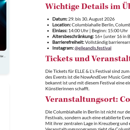
Wichtige Details im Ü
Datum:
29. bis 30. August 2026
Location:
Columbiahalle Berlin, Colum
Einlass:
14:00 Uhr | Beginn: 15:00 Uhr
Altersbeschränkung:
16+ (unter 16 in 
Barrierefreiheit:
Vollständig barrierea
Instagram:
@elleandls.festival
Atemberaubende Akrobatik, charmante Comedy und spektakuläre Showeinlagen
Tickets und Veranstal
Die Tickets für ELLE & L's Festival sind zum
des Events ist die NowAndEver Music Gmb
bekannt ist und mit diesem Festival eine ei
Künstlerinnen schafft.
Veranstaltungsort: Co
Die Columbiahalle in Berlin ist nicht nur d
Festivals, sondern auch eine etablierte Ev
Mit ihrer zentralen Lage in Kreuzberg und 
Veranstaltungsprogramm zieht die Columbi