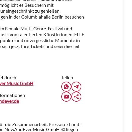
ermöglicht es Besuchern mit
 uneingeschränkt zu genießen.
ngen in der Columbiahalle Berlin besuchen
tem Female Multi-Genre-Festival und
 Musik von talentierten Künstlerinnen. ELLE
öhepunkte und unvergessliche Momente in
sich jetzt Ihre Tickets und seien Sie Teil
et durch
Teilen
er Music GmbH
nformationen
ndever.de
für die Zusammenarbeit. Pressetext und -
on NowAndEver Music GmbH. © liegen