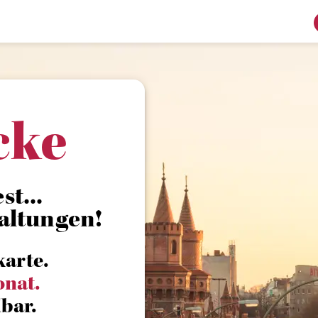
cke
st...
altungen!
karte.
onat.
bar.