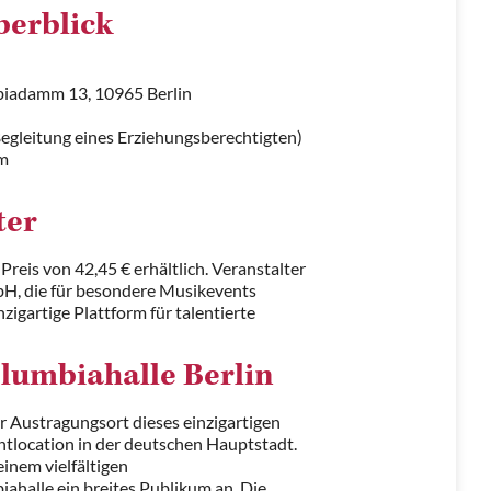
berblick
biadamm 13, 10965 Berlin
Begleitung eines Erziehungsberechtigten)
rm
ter
 Preis von 42,45 € erhältlich. Veranstalter
H, die für besondere Musikevents
nzigartige Plattform für talentierte
lumbiahalle Berlin
er Austragungsort dieses einzigartigen
entlocation in der deutschen Hauptstadt.
einem vielfältigen
ahalle ein breites Publikum an. Die