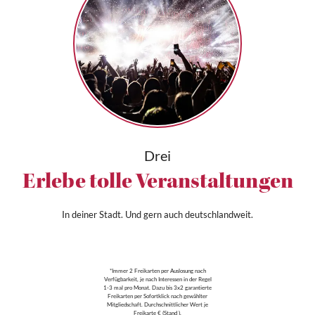
Drei
Erlebe tolle Veranstaltungen
In deiner Stadt. Und gern auch deutschlandweit.
*Immer 2 Freikarten per Auslosung nach
Verfügbarkeit, je nach Interessen in der Regel
1-3 mal pro Monat. Dazu bis 3x2 garantierte
Freikarten per Sofortklick nach gewählter
Mitgliedschaft. Durchschnittlicher Wert je
Freikarte € (Stand ).