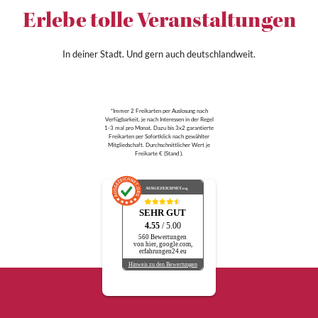
Erlebe tolle Veranstaltungen
In deiner Stadt. Und gern auch deutschlandweit.
*Immer 2 Freikarten per Auslosung nach
Verfügbarkeit, je nach Interessen in der Regel
1-3 mal pro Monat. Dazu bis 3x2 garantierte
Freikarten per Sofortklick nach gewählter
Mitgliedschaft. Durchschnittlicher Wert je
Freikarte € (Stand ).
AUSGEZEICHNET
.org
SEHR GUT
4.55
/ 5.00
560 Bewertungen
von hier, google.com,
erfahrungen24.eu
Hinweis zu den Bewertungen