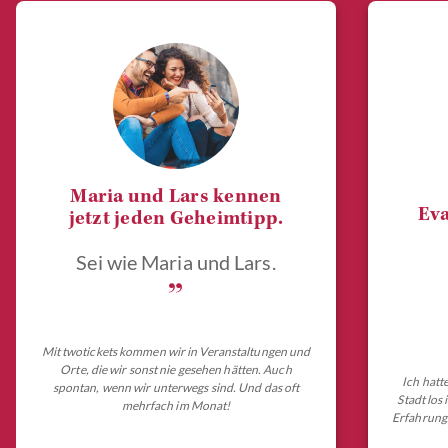
Maria und Lars kennen
Eva
jetzt jeden Geheimtipp.
Sei wie Maria und Lars.
„
Mit twotickets kommen wir in Veranstaltungen und
Orte, die wir sonst nie gesehen hätten. Auch
Ich hatt
spontan, wenn wir unterwegs sind. Und das oft
Stadt los
mehrfach im Monat!
Erfahrungs