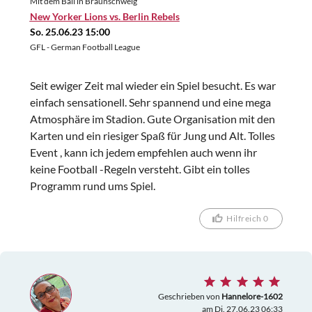
Mit dem Ball in Braunschweig
Nachmittag!
New Yorker Lions vs. Berlin Rebels
So. 25.06.23 15:00
GFL - German Football League
Seit ewiger Zeit mal wieder ein Spiel besucht. Es war
einfach sensationell. Sehr spannend und eine mega
Atmosphäre im Stadion. Gute Organisation mit den
Karten und ein riesiger Spaß für Jung und Alt. Tolles
Event , kann ich jedem empfehlen auch wenn ihr
keine Football -Regeln versteht. Gibt ein tolles
Programm rund ums Spiel.
Hilfreich 0
Geschrieben von
Hannelore-1602
am Di. 27.06.23 06:33