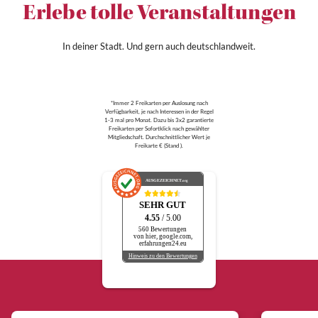
Erlebe tolle Veranstaltungen
In deiner Stadt. Und gern auch deutschlandweit.
*Immer 2 Freikarten per Auslosung nach
Verfügbarkeit, je nach Interessen in der Regel
1-3 mal pro Monat. Dazu bis 3x2 garantierte
Freikarten per Sofortklick nach gewählter
Mitgliedschaft. Durchschnittlicher Wert je
Freikarte € (Stand ).
AUSGEZEICHNET
.org
SEHR GUT
4.55
/ 5.00
560 Bewertungen
von hier, google.com,
erfahrungen24.eu
Hinweis zu den Bewertungen