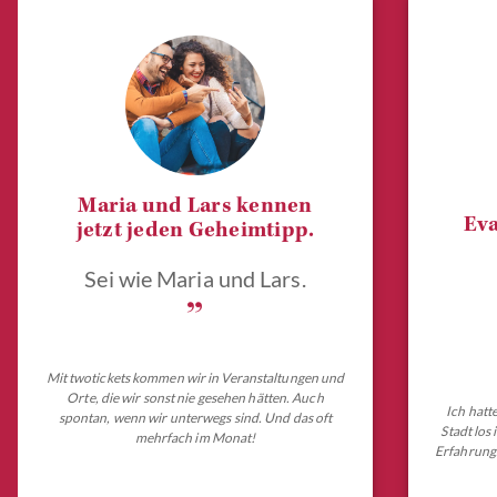
Maria und Lars kennen
Eva
jetzt jeden Geheimtipp.
Sei wie Maria und Lars.
„
Mit twotickets kommen wir in Veranstaltungen und
Orte, die wir sonst nie gesehen hätten. Auch
Ich hatt
spontan, wenn wir unterwegs sind. Und das oft
Stadt los
mehrfach im Monat!
Erfahrungs