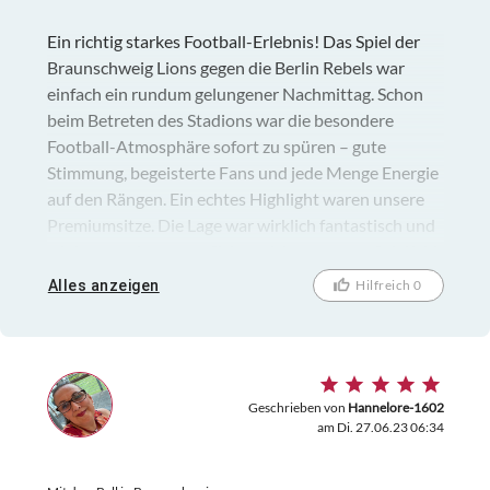
Ein richtig starkes Football-Erlebnis! Das Spiel der
Braunschweig Lions gegen die Berlin Rebels war
einfach ein rundum gelungener Nachmittag. Schon
beim Betreten des Stadions war die besondere
Football-Atmosphäre sofort zu spüren – gute
Stimmung, begeisterte Fans und jede Menge Energie
auf den Rängen. Ein echtes Highlight waren unsere
Premiumsitze. Die Lage war wirklich fantastisch und
wir hatten eine super Sicht auf das gesamte Spielfeld.
Man war ganz nah am Geschehen und konnte jeden
Alles anzeigen
Hilfreich 0
Spielzug perfekt verfolgen. Auch das Eintracht-
Stadion hat uns richtig gut gefallen. Zusammen mit
der tollen Atmosphäre, dem spannenden Spiel und
dem gesamten Rahmenprogramm wurde der Besuch
zu einem echten Erlebnis. Wir hatten unglaublich viel
Geschrieben von
Hannelore-1602
am Di. 27.06.23 06:34
Spaß und würden jederzeit wieder zu einem Spiel der
Lions gehen. Vielen Dank an twotickets für diese
großartigen Karten und den unvergesslichen