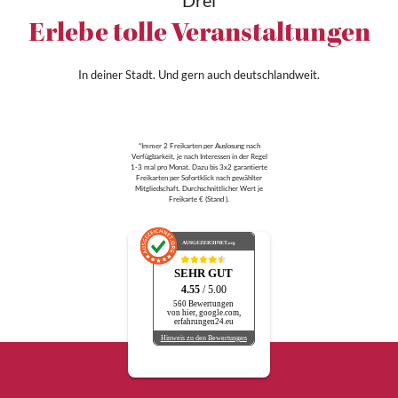
Drei
Erlebe tolle Veranstaltungen
In deiner Stadt. Und gern auch deutschlandweit.
*Immer 2 Freikarten per Auslosung nach
Verfügbarkeit, je nach Interessen in der Regel
1-3 mal pro Monat. Dazu bis 3x2 garantierte
Freikarten per Sofortklick nach gewählter
Mitgliedschaft. Durchschnittlicher Wert je
Freikarte € (Stand ).
AUSGEZEICHNET
.org
SEHR GUT
4.55
/ 5.00
560 Bewertungen
von hier, google.com,
erfahrungen24.eu
Hinweis zu den Bewertungen