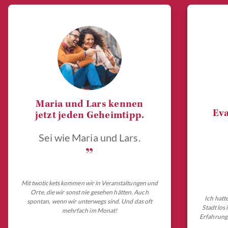
Maria und Lars kennen
Eva
jetzt jeden Geheimtipp.
Sei wie Maria und Lars.
„
Mit twotickets kommen wir in Veranstaltungen und
Orte, die wir sonst nie gesehen hätten. Auch
Ich hatt
spontan, wenn wir unterwegs sind. Und das oft
Stadt los
mehrfach im Monat!
Erfahrungs