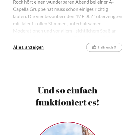
Rock hört einen wunderbaren Abend bei einer A-
Capella Gruppe hat muss schon einiges richtig
laufen. Die vier bezaubernden "MEDLZ" überzeugten
mit Talent, tollen Stimmen, unterhaltsamen
Moderationen und vor allem - sichtlichem Spaß an
dem was sie machen. Ob nun "Fluch der Karibik",
"Star Wars", Titanic" oder diverse Disney Klassiker,
Alles anzeigen
Hilfreich 0
für jeden war etwas dabei. Ich jedenfalls werde
wieder hingehen.
Und so einfach
funktioniert es!