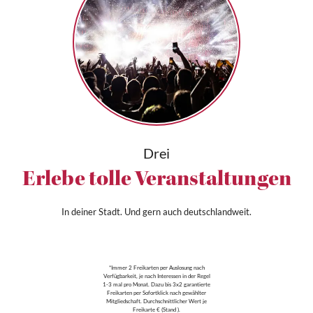
Drei
Erlebe tolle Veranstaltungen
In deiner Stadt. Und gern auch deutschlandweit.
*Immer 2 Freikarten per Auslosung nach
Verfügbarkeit, je nach Interessen in der Regel
1-3 mal pro Monat. Dazu bis 3x2 garantierte
Freikarten per Sofortklick nach gewählter
Mitgliedschaft. Durchschnittlicher Wert je
Freikarte € (Stand ).