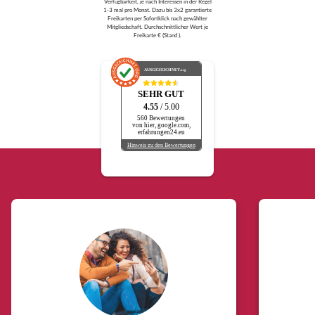
Verfügbarkeit, je nach Interessen in der Regel
1-3 mal pro Monat. Dazu bis 3x2 garantierte
Freikarten per Sofortklick nach gewählter
Mitgliedschaft. Durchschnittlicher Wert je
Freikarte € (Stand ).
AUSGEZEICHNET
.org
SEHR GUT
4.55
/ 5.00
560 Bewertungen
von hier, google.com,
erfahrungen24.eu
Hinweis zu den Bewertungen