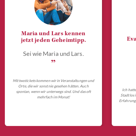
Maria und Lars kennen
Eva
jetzt jeden Geheimtipp.
Sei wie Maria und Lars.
„
Mit twotickets kommen wir in Veranstaltungen und
Orte, die wir sonst nie gesehen hätten. Auch
Ich hatt
spontan, wenn wir unterwegs sind. Und das oft
Stadt los
mehrfach im Monat!
Erfahrungs