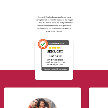
*Immer 2 Freikarten per Auslosung nach
Verfügbarkeit, je nach Interessen in der Regel
1-3 mal pro Monat. Dazu bis 3x2 garantierte
Freikarten per Sofortklick nach gewählter
Mitgliedschaft. Durchschnittlicher Wert je
Freikarte € (Stand ).
AUSGEZEICHNET
.org
SEHR GUT
4.55
/ 5.00
560 Bewertungen
von hier, google.com,
erfahrungen24.eu
Hinweis zu den Bewertungen