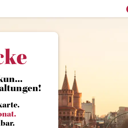
cke
un...
altungen!
karte.
onat.
bar.