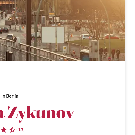
n
in Berlin
a Zykunov
(13)