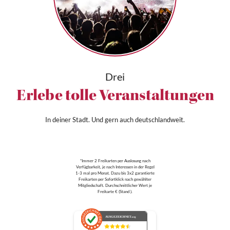
Drei
Erlebe tolle Veranstaltungen
In deiner Stadt. Und gern auch deutschlandweit.
*Immer 2 Freikarten per Auslosung nach
Verfügbarkeit, je nach Interessen in der Regel
1-3 mal pro Monat. Dazu bis 3x2 garantierte
Freikarten per Sofortklick nach gewählter
Mitgliedschaft. Durchschnittlicher Wert je
Freikarte € (Stand ).
AUSGEZEICHNET
.org