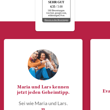
SEHR GUT
4.55
/ 5.00
560 Bewertungen
von hier, google.com,
erfahrungen24.eu
Hinweis zu den Bewertungen
Maria und Lars kennen
Eva
jetzt jeden Geheimtipp.
Sei wie Maria und Lars.
„