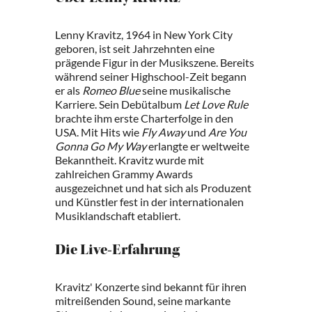
Lenny Kravitz, 1964 in New York City
geboren, ist seit Jahrzehnten eine
prägende Figur in der Musikszene. Bereits
während seiner Highschool-Zeit begann
er als
Romeo Blue
seine musikalische
Karriere. Sein Debütalbum
Let Love Rule
brachte ihm erste Charterfolge in den
USA. Mit Hits wie
Fly Away
und
Are You
Gonna Go My Way
erlangte er weltweite
Bekanntheit. Kravitz wurde mit
zahlreichen Grammy Awards
ausgezeichnet und hat sich als Produzent
und Künstler fest in der internationalen
Musiklandschaft etabliert.
Die Live-Erfahrung
Kravitz' Konzerte sind bekannt für ihren
mitreißenden Sound, seine markante