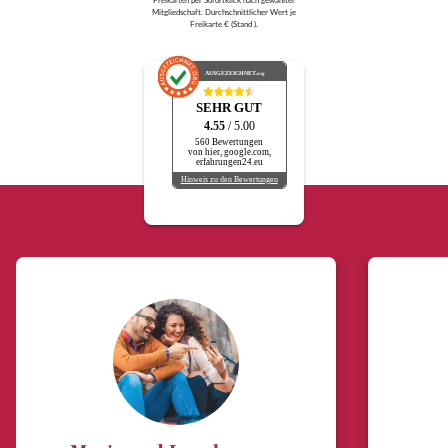
Mitgliedschaft. Durchschnittlicher Wert je
Freikarte € (Stand ).
AUSGEZEICHNET
.org
SEHR GUT
4.55
/ 5.00
560 Bewertungen
von hier, google.com,
erfahrungen24.eu
Hinweis zu den Bewertungen