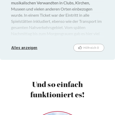
musikalischen Verwandten in Clubs, Kirchen,
Museen und vielen anderen Orten einbezogen
wurde. In einem Ticket war der Eintritt in alle
Spielstätten inkludiert, ebenso wie der Transport im
gesamten Nahverkehrsgebiet. Vom späten
Nachmittag bis zum Morgengrauen gab es hier viel
zum Entdecken, vielen Dank für den schönen und
unterhaltsamen Tag!!!
Alles anzeigen
Hilfreich 0
Und so einfach
funktioniert es!