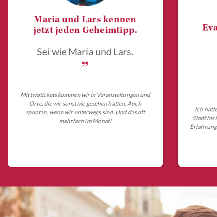
Maria und Lars kennen
Eva
jetzt jeden Geheimtipp.
Sei wie Maria und Lars.
„
Mit twotickets kommen wir in Veranstaltungen und
Orte, die wir sonst nie gesehen hätten. Auch
Ich hatt
spontan, wenn wir unterwegs sind. Und das oft
Stadt los
mehrfach im Monat!
Erfahrungs