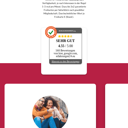
Verfügbarkeit, je nach Interessen in der Regel
1-3 mal pro Monat. Dazu bis 3x2 garantierte
Freikarten per Sofortklick nach gewählter
Mitgliedschaft. Durchschnittlicher Wert je
Freikarte € (Stand ).
AUSGEZEICHNET
.org
SEHR GUT
4.55
/ 5.00
560 Bewertungen
von hier, google.com,
erfahrungen24.eu
Hinweis zu den Bewertungen