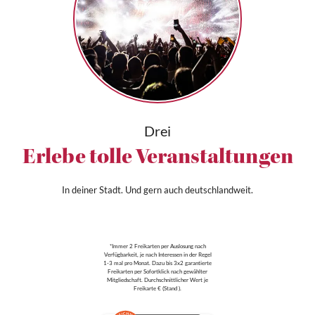
Drei
Erlebe tolle Veranstaltungen
In deiner Stadt. Und gern auch deutschlandweit.
*Immer 2 Freikarten per Auslosung nach
Verfügbarkeit, je nach Interessen in der Regel
1-3 mal pro Monat. Dazu bis 3x2 garantierte
Freikarten per Sofortklick nach gewählter
Mitgliedschaft. Durchschnittlicher Wert je
Freikarte € (Stand ).