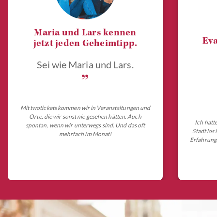
Maria und Lars kennen
Eva
jetzt jeden Geheimtipp.
Sei wie Maria und Lars.
„
Mit twotickets kommen wir in Veranstaltungen und
Orte, die wir sonst nie gesehen hätten. Auch
Ich hatt
spontan, wenn wir unterwegs sind. Und das oft
Stadt los
mehrfach im Monat!
Erfahrungs