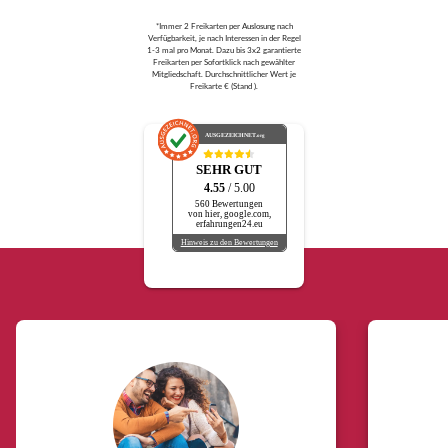
*Immer 2 Freikarten per Auslosung nach
Verfügbarkeit, je nach Interessen in der Regel
1-3 mal pro Monat. Dazu bis 3x2 garantierte
Freikarten per Sofortklick nach gewählter
Mitgliedschaft. Durchschnittlicher Wert je
Freikarte € (Stand ).
AUSGEZEICHNET
.org
SEHR GUT
4.55
/ 5.00
560 Bewertungen
von hier, google.com,
erfahrungen24.eu
Hinweis zu den Bewertungen