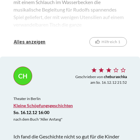
mit einem Schlauch im Wasserbecken die
musikalische Begleitung für Rudolfs spannendes
Spiel geliefert, der mit wenigen Utensilien auf einem
verwandelbaren Tisch die ganze
Entwicklungsgeschichte vom Urknall bis in die
Gegenwart auferstehen ließ. Die verwendeten
Alles anzeigen
Hilfreich 1
Tierfiguren, besonders die Saurier, wirkten bei ihm
sehr lebendig. Allen, Kindern wie Erwachsenen, hat
das Stück große Freude bereitet. Wir kommen gern
wieder !
CH
Geschrieben von
cheburaschka
am So. 16.12.12 21:52
Theater in Berlin
Kleine Schöpfungsgeschichten
So. 16.12.12 16:00
nach dem Buch "Aller Anfang"
Ich fand die Geschichte nicht so gut für die Kinder