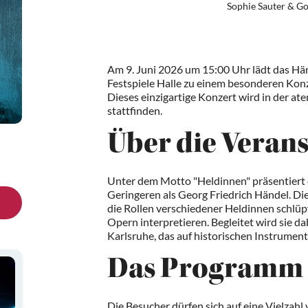
Sophie Sauter & G
Am 9. Juni 2026 um 15:00 Uhr lädt das H
Festspiele Halle zu einem besonderen Konze
Dieses einzigartige Konzert wird in der a
stattfinden.
Über die Veran
Unter dem Motto "Heldinnen" präsentiert
Geringeren als Georg Friedrich Händel. Die
die Rollen verschiedener Heldinnen schlü
Opern interpretieren. Begleitet wird sie 
Karlsruhe, das auf historischen Instrument
Das Programm
Die Besucher dürfen sich auf eine Vielzahl