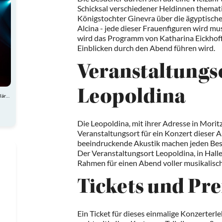
Schicksal verschiedener Heldinnen themati
Königstochter Ginevra über die ägyptische
Alcina - jede dieser Frauenfiguren wird m
wird das Programm von Katharina Eickhoff
Einblicken durch den Abend führen wird.
Veranstaltungso
Leopoldina
Atemberaubende Akrobatik, charmante Comedy und spektakuläre Showeinlagen
Die Leopoldina, mit ihrer Adresse in Moritz
Veranstaltungsort für ein Konzert dieser A
beeindruckende Akustik machen jeden Besu
Der Veranstaltungsort Leopoldina, in Halle
Rahmen für einen Abend voller musikalis
Tickets und Pre
Ein Ticket für dieses einmalige Konzerterleb