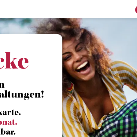
cke
n
altungen!
karte.
onat.
bar.