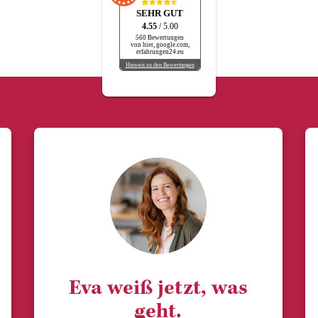
SEHR GUT
4.55
/ 5.00
560 Bewertungen
von hier, google.com,
erfahrungen24.eu
Hinweis zu den Bewertungen
Eva weiß jetzt, was
geht.