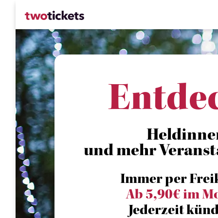
Entde
Heldinne
und mehr Veranst
Immer per Frei
Ab 5,90€ im M
Jederzeit künd