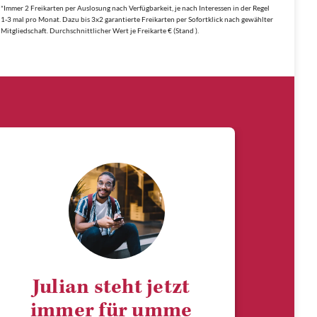
*Immer 2 Freikarten per Auslosung nach Verfügbarkeit, je nach Interessen in der Regel
1-3 mal pro Monat. Dazu bis 3x2 garantierte Freikarten per Sofortklick nach gewählter
Mitgliedschaft. Durchschnittlicher Wert je Freikarte € (Stand ).
Julian steht jetzt
immer für umme