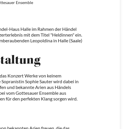
ottesauer Ensemble
ändel-Haus Halle im Rahmen der Händel
rterlebnis mit dem Titel "Heldinnen" ein.
temberaubenden Leopoldina in Halle (Saale)
staltung
 das Konzert Werke von keinem
 Sopranistin Sophie Sauter wird dabei in
pfen und bekannte Arien aus Händels
dabei vom Gottesauer Ensemble aus
en für den perfekten Klang sorgen wird.
 von bekannten Arien freuen, die das