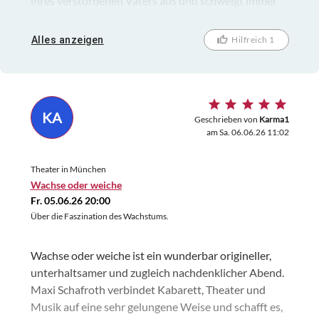
ihres verstorbenen Vaters aus und schwelgt immer
wieder in Erinnerung, plant die Beerdigung mit dem
Pfarrer, ist bei der Beisetzung in der Kirche. Ein sehr
Alles anzeigen
Hilfreich 1
emotionales Stück, das sehr unter die Haut geht und
perfekt umgesetzt ist. Die Bühne besteht nur aus
einem Schrank, indem sie Gegenstände findet, die sie
an ihren Vater erinnern, doch wundersame Weise
KA
fühlt sich der Schrank immer wieder mit neuen
Geschrieben von
Karma1
am Sa. 06.06.26 11:02
Dingen. Eine, so banal das klingen mag, geniale
Umsetzung des Bestsellerbuchs aus Frankreich. Das
Theater in München
Stück geht wirklich sehr emotional und trotz einiger
Wachse oder weiche
sehr komischer Momente, ist man tief berührt.
Fr. 05.06.26 20:00
Über die Faszination des Wachstums.
Wachse oder weiche ist ein wunderbar origineller,
unterhaltsamer und zugleich nachdenklicher Abend.
Maxi Schafroth verbindet Kabarett, Theater und
Musik auf eine sehr gelungene Weise und schafft es,