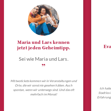
Maria und Lars kennen
Eva
jetzt jeden Geheimtipp.
Sei wie Maria und Lars.
„
Mit twotickets kommen wir in Veranstaltungen und
Orte, die wir sonst nie gesehen hätten. Auch
Ich hatt
spontan, wenn wir unterwegs sind. Und das oft
Stadt los
mehrfach im Monat!
Erfahrungs