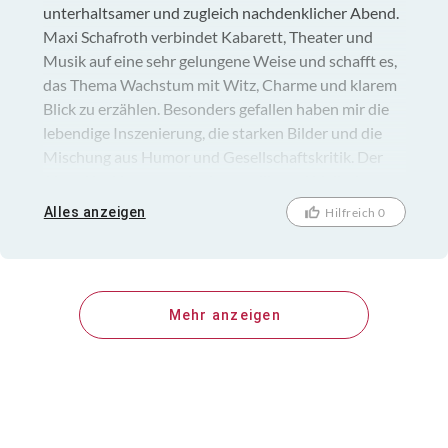
unterhaltsamer und zugleich nachdenklicher Abend.
Maxi Schafroth verbindet Kabarett, Theater und
Musik auf eine sehr gelungene Weise und schafft es,
das Thema Wachstum mit Witz, Charme und klarem
Blick zu erzählen. Besonders gefallen haben mir die
lebendige Inszenierung, die starken Bilder und die
Mischung aus Humor und Gesellschaftskritik. Der
Abend ist klug gemacht, kurzweilig und bleibt lange
im Gedächtnis. Für mich eine klare Empfehlung für
Alles anzeigen
Hilfreich 0
alle, die intelligentes, modernes Theater mit
bayerischem Witz schätzen.
Mehr anzeigen