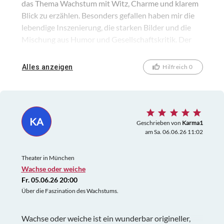
das Thema Wachstum mit Witz, Charme und klarem
Blick zu erzählen. Besonders gefallen haben mir die
lebendige Inszenierung, die starken Bilder und die
Mischung aus Humor und Gesellschaftskritik. Der
Abend ist klug gemacht, kurzweilig und bleibt lange
im Gedächtnis. Für mich eine klare Empfehlung für
Alles anzeigen
Hilfreich 0
alle, die intelligentes, modernes Theater mit
bayerischem Witz schätzen.
KA
Geschrieben von
Karma1
am Sa. 06.06.26 11:02
Theater in München
Wachse oder weiche
Fr. 05.06.26 20:00
Über die Faszination des Wachstums.
Wachse oder weiche ist ein wunderbar origineller,