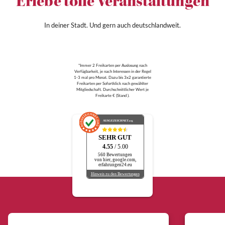
Erlebe tolle Veranstaltungen
In deiner Stadt. Und gern auch deutschlandweit.
*Immer 2 Freikarten per Auslosung nach
Verfügbarkeit, je nach Interessen in der Regel
1-3 mal pro Monat. Dazu bis 3x2 garantierte
Freikarten per Sofortklick nach gewählter
Mitgliedschaft. Durchschnittlicher Wert je
Freikarte € (Stand ).
AUSGEZEICHNET
.org
SEHR GUT
4.55
/ 5.00
560 Bewertungen
von hier, google.com,
erfahrungen24.eu
Hinweis zu den Bewertungen