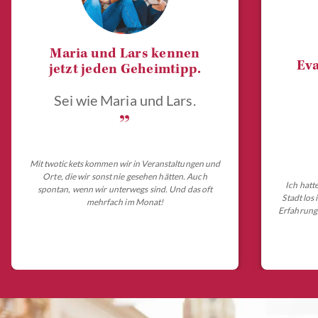
Maria und Lars kennen
Eva
jetzt jeden Geheimtipp.
Sei wie Maria und Lars.
„
Mit twotickets kommen wir in Veranstaltungen und
Orte, die wir sonst nie gesehen hätten. Auch
Ich hatt
spontan, wenn wir unterwegs sind. Und das oft
Stadt los
mehrfach im Monat!
Erfahrungs