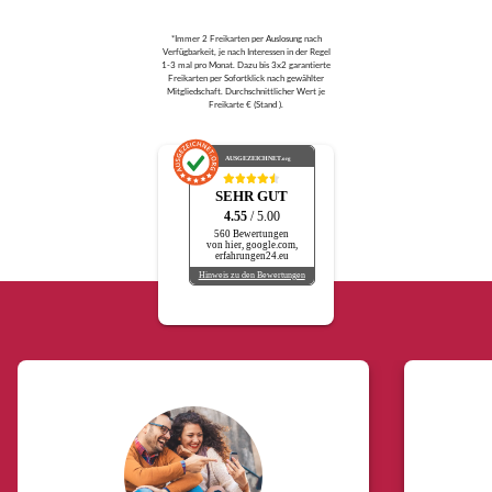
*Immer 2 Freikarten per Auslosung nach
Verfügbarkeit, je nach Interessen in der Regel
1-3 mal pro Monat. Dazu bis 3x2 garantierte
Freikarten per Sofortklick nach gewählter
Mitgliedschaft. Durchschnittlicher Wert je
Freikarte € (Stand ).
AUSGEZEICHNET
.org
SEHR GUT
4.55
/ 5.00
560 Bewertungen
von hier, google.com,
erfahrungen24.eu
Hinweis zu den Bewertungen