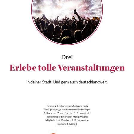
Drei
Erlebe tolle Veranstaltungen
In deiner Stadt. Und gern auch deutschlandweit.
*Immer 2 Freikarten per Auslosung nach
Verfügbarkeit, je nach Interessen in der Regel
1-3 mal pro Monat. Dazu bis 3x2 garantierte
Freikarten per Sofortklick nach gewählter
Mitgliedschaft. Durchschnittlicher Wert je
Freikarte € (Stand ).