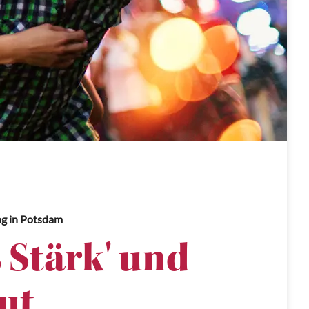
ng
in Potsdam
 Stärk' und
ut