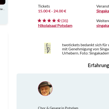
Tickets
Veranst
Atemberaubende Akrobatik, charmante Comedy und spektakuläre Showeinlagen
15.00 €
- 24.00 €
Singak
(31)
Weiter
Nikolaisaal Potsdam
twotickets bedankt sich für
mit Genehmigung von Singa
Urhebern.
Foto: Singakade
Erfahrung
Chor & Gesang in Potsdam