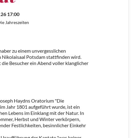
.26 17:00
ie Jahreszeiten
haber zu einem unvergesslichen
m Nikolaisaal Potsdam stattfinden wird.
 die Besucher ein Abend voller klanglicher
 Joseph Haydns Oratorium "Die
 im Jahr 1801 aufgeführt wurde, ist ein
n Lebens im Einklang mit der Natur. In
, Sommer, Herbst und Winter verkörpern,
nder Festlichkeiten, besinnlicher Einkehr
e Uraufführung der Kantate "was keiner