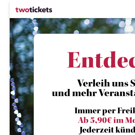
Entde
Verleih uns S
und mehr Veranst
Immer per Frei
Ab 5,90€ im M
Jederzeit künd