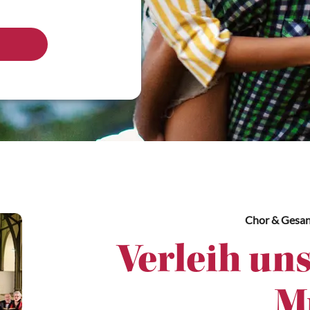
Chor & Gesa
Verleih uns
M