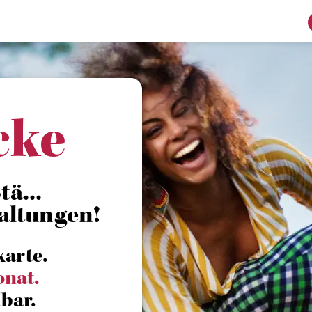
cke
tä...
altungen!
karte.
onat.
bar.