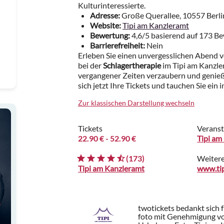
Kulturinteressierte.
Adresse:
Große Querallee, 10557 Berli
Website:
Tipi am Kanzleramt
Bewertung:
4,6/5 basierend auf 173 B
Barrierefreiheit:
Nein
Erleben Sie einen unvergesslichen Abend 
bei der
Schlagertherapie
im Tipi am Kanzle
vergangener Zeiten verzaubern und genieße
sich jetzt Ihre Tickets und tauchen Sie ein 
Zur klassischen Darstellung wechseln
Tickets
Veranst
22.90 €
- 52.90 €
Tipi am
(173)
Weitere
Tipi am Kanzleramt
twotickets bedankt sich 
foto mit Genehmigung von