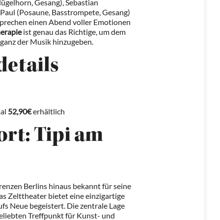
ügelhorn, Gesang), Sebastian
 Paul (Posaune, Basstrompete, Gesang)
sprechen einen Abend voller Emotionen
herapie
ist genau das Richtige, um dem
h ganz der Musik hinzugeben.
details
mal
52,90€
erhältlich
rt: Tipi am
Grenzen Berlins hinaus bekannt für seine
as Zelttheater bietet eine einzigartige
s Neue begeistert. Die zentrale Lage
liebten Treffpunkt für Kunst- und