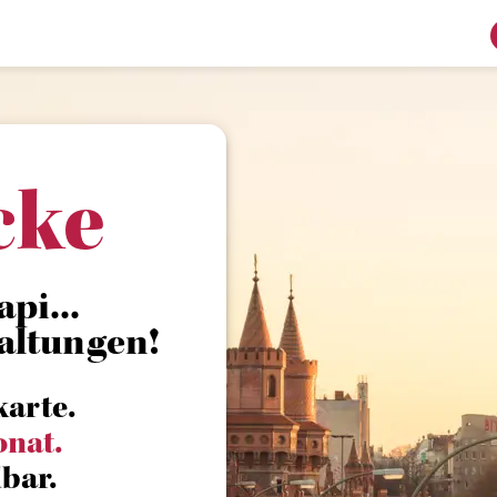
cke
pi...
altungen!
karte.
onat.
bar.