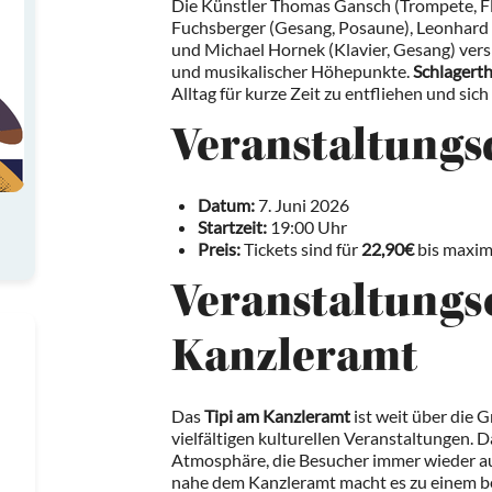
Die Künstler Thomas Gansch (Trompete, Fl
Fuchsberger (Gesang, Posaune), Leonhard
und Michael Hornek (Klavier, Gesang) ver
und musikalischer Höhepunkte.
Schlagert
Alltag für kurze Zeit zu entfliehen und sic
Veranstaltungs
Datum:
7. Juni 2026
Startzeit:
19:00 Uhr
Preis:
Tickets sind für
22,90€
bis maxi
Veranstaltungso
Kanzleramt
Das
Tipi am Kanzleramt
ist weit über die 
vielfältigen kulturellen Veranstaltungen. D
Atmosphäre, die Besucher immer wieder auf
nahe dem Kanzleramt macht es zu einem be