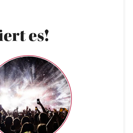
ert es!