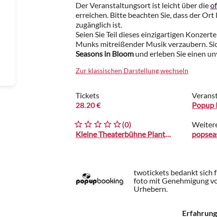
Der Veranstaltungsort ist leicht über die
o
erreichen. Bitte beachten Sie, dass der Ort
zugänglich ist.
Seien Sie Teil dieses einzigartigen Konzert
Munks mitreißender Musik verzaubern. Siche
Seasons in Bloom
und erleben Sie einen u
Zur klassischen Darstellung wechseln
Tickets
Veranst
28.20 €
Popup 
(0)
Weiter
Kleine Theaterbühne Planten un Blomen
popsea
twotickets bedankt sich 
foto mit Genehmigung vo
Urhebern.
Erfahrung