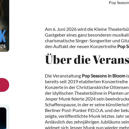
Pop Season
Am 6. Juni 2026 wird die Kleine Theaterb
Gastgeber eines ganz besonderen musikali
charismatische Singer-Songwriter und Gita
den Auftakt der neuen Konzertreihe
Pop S
Über die Veran
Die Veranstaltung
Pop Seasons in Bloom
i
bereits seit 2019 etablierten Konzertreih
Konzerte in der Christianskirche Ottensen 
der idyllischen Theaterbühne in Planten un
Jesper Munk feierte 2024 sein beeindrucken
Schaffenspause, in der er seine künstlerisc
Berliner Post-Punker P.D.O.A. und der be
zeigte, veröffentlichte Munk letztes Jahr 
Anlässlich des zehnjährigen Jubiläums sein
widmet sich Jesper Munk nun wieder mehr 