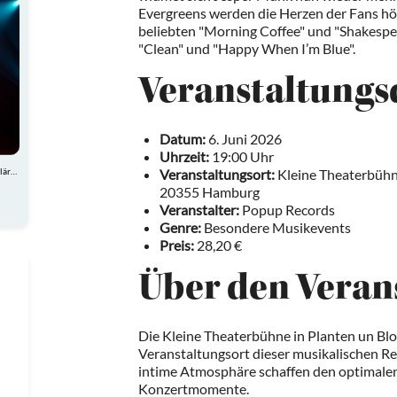
Evergreens werden die Herzen der Fans hö
beliebten "Morning Coffee" und "Shakespea
"Clean" und "Happy When I’m Blue".
Veranstaltungs
Datum:
6. Juni 2026
Uhrzeit:
19:00 Uhr
Atemberaubende Akrobatik, charmante Comedy und spektakuläre Showeinlagen
Veranstaltungsort:
Kleine Theaterbühn
20355 Hamburg
Veranstalter:
Popup Records
Genre:
Besondere Musikevents
Preis:
28,20 €
Über den Veran
Die Kleine Theaterbühne in Planten un Blo
Veranstaltungsort dieser musikalischen R
intime Atmosphäre schaffen den optimale
Konzertmomente.