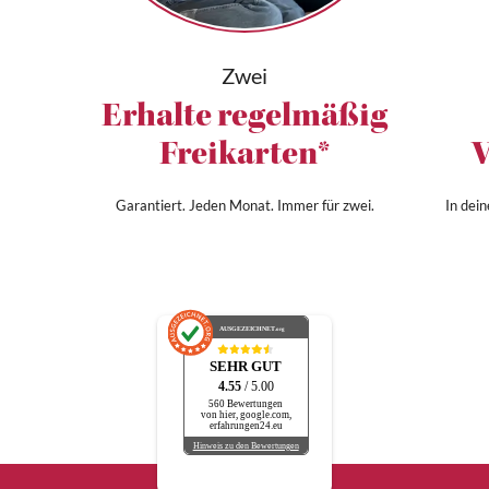
Zwei
Erhalte regelmäßig
Freikarten*
V
Garantiert. Jeden Monat. Immer für zwei.
In dei
AUSGEZEICHNET
.org
SEHR GUT
4.55
/ 5.00
560 Bewertungen
von hier, google.com,
erfahrungen24.eu
Hinweis zu den Bewertungen