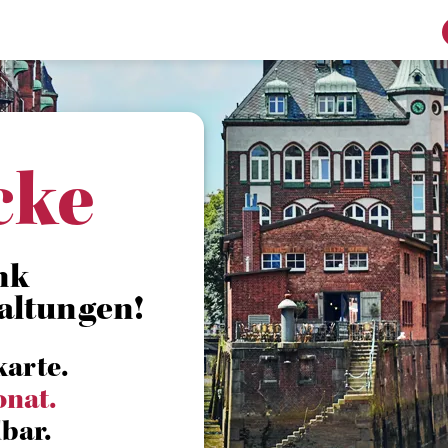
cke
nk
altungen!
karte.
onat.
bar.