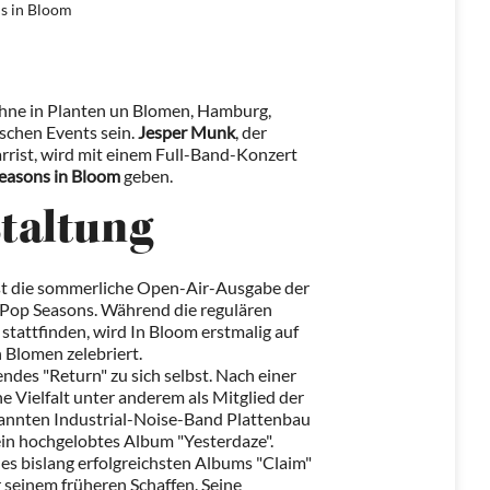
s in Bloom
ühne in Planten un Blomen, Hamburg,
schen Events sein.
Jesper Munk
, der
rrist, wird mit einem Full-Band-Konzert
easons in Bloom
geben.
staltung
st die sommerliche Open-Air-Ausgabe der
e Pop Seasons. Während die regulären
stattfinden, wird In Bloom erstmalig auf
 Blomen zelebriert.
des "Return" zu sich selbst. Nach einer
he Vielfalt unter anderem als Mitglied der
kannten Industrial-Noise-Band Plattenbau
sein hochgelobtes Album "Yesterdaze".
es bislang erfolgreichsten Albums "Claim"
seinem früheren Schaffen. Seine