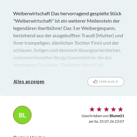
Weiberwirtschaft Das hervorragend gespielte Stück
"Weiberwirtschaft" ist ein weiterer Meilenstein der
legendären Iberlbühne! Das 3 er Weibergespann,
bestehend aus der ausgebufften Traudl (Mutter) und
Ihrer trampeligen, dämlichen Tochter Finni und der
schlauen, listigen und dennoch lösungsorientierten,
unkonventionellen Burga Gwennleitner die das
abgelegene Gasthaus "Goldener Hirsch" als
"Leidensgemeinschaft" betreiben. Da leider ohne
Moos und Konzession - nichts läuft und sich dazu
Alles anzeigen
Hilfreich 0
noch ein gewisser Herr Fieringer, Kontrolleur aus der
Stadt, angekündigt, um die Schanklizenz zu
überprüfen, sind "schon Tode" wiederauferstanden.
Natürlich treffen zeitgleich noch weitere unfassbaren
BL
Umstände ein......aber seht selbst. Fazit: superlativer
Geschrieben von
Blume21
am Sa. 25.07.26 23:07
Angriff auf die Lachmuskeln !!! Das Beste Stück das
ich bisher gesehen habe - und die Messlatte ist