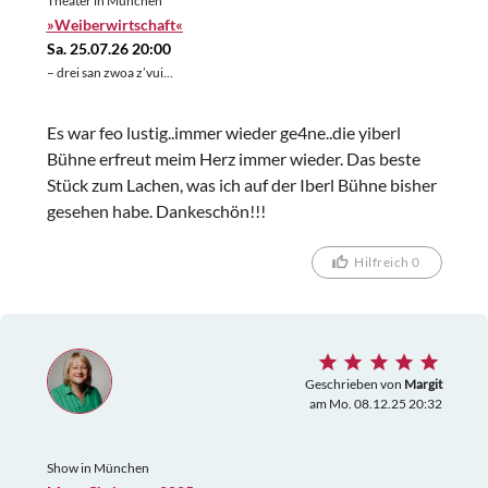
Theater in München
bereits ganz oben. Machts weiter so!
»Weiberwirtschaft«
Sa. 25.07.26 20:00
– drei san zwoa z’vui...
Es war feo lustig..immer wieder ge4ne..die yiberl
Bühne erfreut meim Herz immer wieder. Das beste
Stück zum Lachen, was ich auf der Iberl Bühne bisher
gesehen habe. Dankeschön!!!
Hilfreich 0
Geschrieben von
Margit
am Mo. 08.12.25 20:32
Show in München