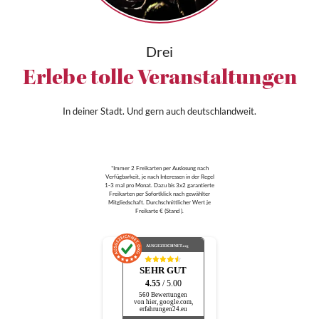
Drei
Erlebe tolle Veranstaltungen
In deiner Stadt. Und gern auch deutschlandweit.
*Immer 2 Freikarten per Auslosung nach
Verfügbarkeit, je nach Interessen in der Regel
1-3 mal pro Monat. Dazu bis 3x2 garantierte
Freikarten per Sofortklick nach gewählter
Mitgliedschaft. Durchschnittlicher Wert je
Freikarte € (Stand ).
AUSGEZEICHNET
.org
SEHR GUT
4.55
/ 5.00
560 Bewertungen
von hier, google.com,
erfahrungen24.eu