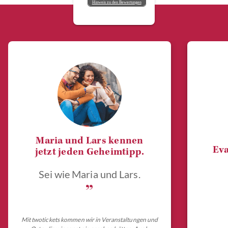
Hinweis zu den Bewertungen
Maria und Lars kennen
Eva
jetzt jeden Geheimtipp.
Sei wie Maria und Lars.
„
Mit twotickets kommen wir in Veranstaltungen und