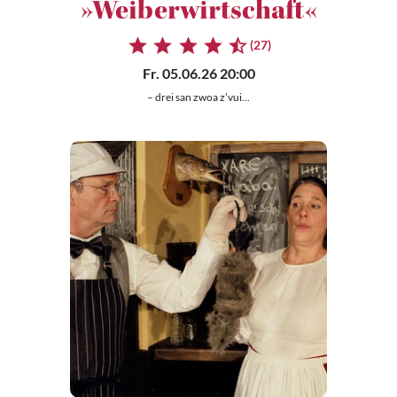
»Weiberwirtschaft«
(27)
Fr. 05.06.26 20:00
– drei san zwoa z’vui...