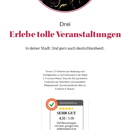
Drei
Erlebe tolle Veranstaltungen
In deiner Stadt. Und gern auch deutschlandweit.
*Immer 2 Freikarten per Auslosung nach
Verfügbarkeit, je nach Interessen in der Regel
1-3 mal pro Monat. Dazu bis 3x2 garantierte
Freikarten per Sofortklick nach gewählter
Mitgliedschaft. Durchschnittlicher Wert je
Freikarte € (Stand ).
AUSGEZEICHNET
.org
SEHR GUT
4.55
/ 5.00
560 Bewertungen
von hier, google.com,
erfahrungen24.eu