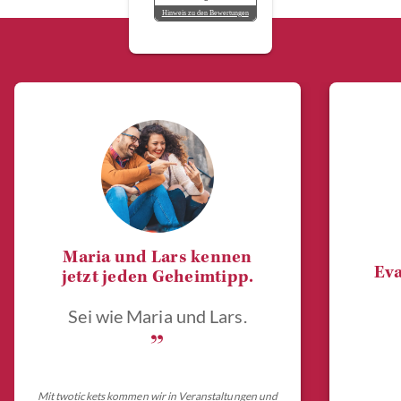
Hinweis zu den Bewertungen
Maria und Lars kennen
Eva
jetzt jeden Geheimtipp.
Sei wie Maria und Lars.
„
Mit twotickets kommen wir in Veranstaltungen und