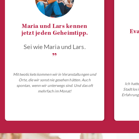
Maria und Lars kennen
Eva
jetzt jeden Geheimtipp.
Sei wie Maria und Lars.
„
Mit twotickets kommen wir in Veranstaltungen und
Orte, die wir sonst nie gesehen hätten. Auch
Ich hatt
spontan, wenn wir unterwegs sind. Und das oft
Stadt los
mehrfach im Monat!
Erfahrungs