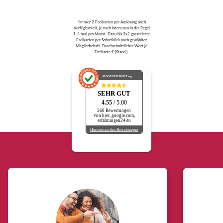
*Immer 2 Freikarten per Auslosung nach
Verfügbarkeit, je nach Interessen in der Regel
1-3 mal pro Monat. Dazu bis 3x2 garantierte
Freikarten per Sofortklick nach gewählter
Mitgliedschaft. Durchschnittlicher Wert je
Freikarte € (Stand ).
AUSGEZEICHNET
.org
SEHR GUT
4.55
/ 5.00
560 Bewertungen
von hier, google.com,
erfahrungen24.eu
Hinweis zu den Bewertungen