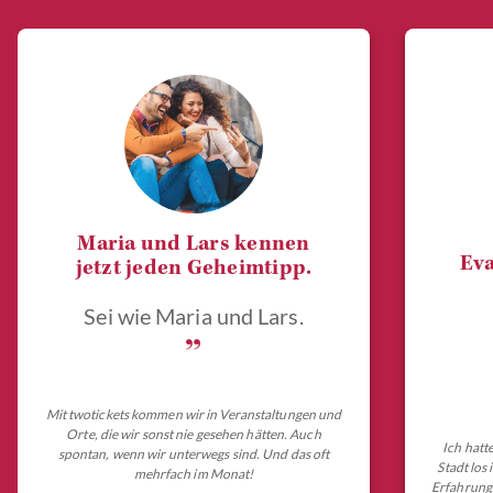
Maria und Lars kennen
Eva
jetzt jeden Geheimtipp.
Sei wie Maria und Lars.
„
Mit twotickets kommen wir in Veranstaltungen und
Orte, die wir sonst nie gesehen hätten. Auch
Ich hatt
spontan, wenn wir unterwegs sind. Und das oft
Stadt los
mehrfach im Monat!
Erfahrungs