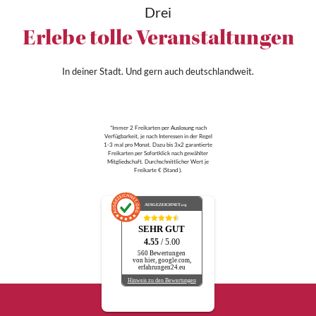
Drei
Erlebe tolle Veranstaltungen
In deiner Stadt. Und gern auch deutschlandweit.
*Immer 2 Freikarten per Auslosung nach
Verfügbarkeit, je nach Interessen in der Regel
1-3 mal pro Monat. Dazu bis 3x2 garantierte
Freikarten per Sofortklick nach gewählter
Mitgliedschaft. Durchschnittlicher Wert je
Freikarte € (Stand ).
AUSGEZEICHNET
.org
SEHR GUT
4.55
/ 5.00
560 Bewertungen
von hier, google.com,
erfahrungen24.eu
Hinweis zu den Bewertungen