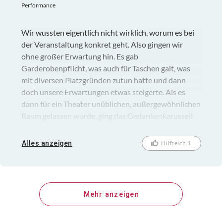
Performance
Wir wussten eigentlich nicht wirklich, worum es bei
der Veranstaltung konkret geht. Also gingen wir
ohne großer Erwartung hin. Es gab
Garderobenpflicht, was auch für Taschen galt, was
mit diversen Platzgründen zutun hatte und dann
doch unsere Erwartungen etwas steigerte. Als es
dann für ein Theater unüblichen, außergewöhnlichen
Raum gelassen wurde, ging das Gedankenkarussell
dann doch an und wir wurden immer neugieriger, was
uns dort erwartete. Am Ende war es eine von
Alles anzeigen
Hilfreich 1
Jugendlichen, inszenierte Show, mit Musik, Tanz,
Sprachtexten auf Englisch und Deutsch im Kontext
zum Thema Anti-Mainstream, Alternative
Lebensweise und gesellschaftliche Akzeptanz und
Mehr anzeigen
Respekt. Wir sind Ende 40 und waren sicher keine
Betroffene. Wir waren jedoch sehr angetan von der