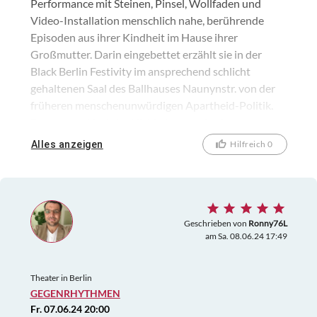
Performance mit Steinen, Pinsel, Wollfaden und
Video-Installation menschlich nahe, berührende
Episoden aus ihrer Kindheit im Hause ihrer
Großmutter. Darin eingebettet erzählt sie in der
Black Berlin Festivity im ansprechend schlicht
gehaltenen Saal des Ballhauses Naunynstr. von der
früheren menschenunwürdigen Apartheid-Politik.
Das regt zu Nachdenklichkeit an und geht zusammen
mit dem liebevollen Zusammenhalt in der Familie
Alles anzeigen
Hilfreich 0
sehr zu Herzen! Danke für dieses besondere
Geschenk!
Geschrieben von
Ronny76L
am Sa. 08.06.24 17:49
Theater in Berlin
GEGENRHYTHMEN
Fr. 07.06.24 20:00