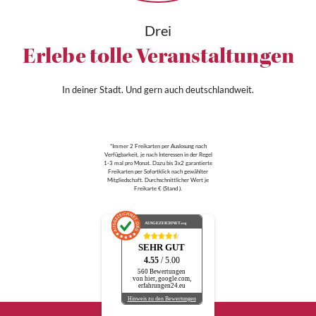
Drei
Erlebe tolle Veranstaltungen
In deiner Stadt. Und gern auch deutschlandweit.
*Immer 2 Freikarten per Auslosung nach
Verfügbarkeit, je nach Interessen in der Regel
1-3 mal pro Monat. Dazu bis 3x2 garantierte
Freikarten per Sofortklick nach gewählter
Mitgliedschaft. Durchschnittlicher Wert je
Freikarte € (Stand ).
AUSGEZEICHNET
.org
SEHR GUT
4.55
/ 5.00
560 Bewertungen
von hier, google.com,
erfahrungen24.eu
Hinweis zu den Bewertungen