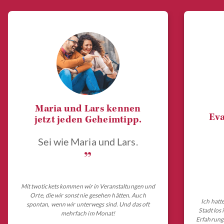
Maria und Lars kennen
Eva
jetzt jeden Geheimtipp.
Sei wie Maria und Lars.
„
Mit twotickets kommen wir in Veranstaltungen und
Orte, die wir sonst nie gesehen hätten. Auch
Ich hatt
spontan, wenn wir unterwegs sind. Und das oft
Stadt los
mehrfach im Monat!
Erfahrungs