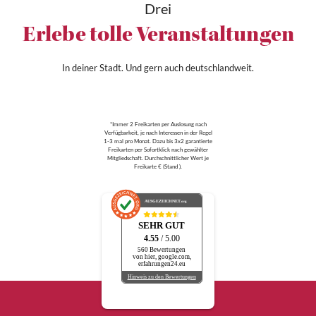
Drei
Erlebe tolle Veranstaltungen
In deiner Stadt. Und gern auch deutschlandweit.
*Immer 2 Freikarten per Auslosung nach
Verfügbarkeit, je nach Interessen in der Regel
1-3 mal pro Monat. Dazu bis 3x2 garantierte
Freikarten per Sofortklick nach gewählter
Mitgliedschaft. Durchschnittlicher Wert je
Freikarte € (Stand ).
AUSGEZEICHNET
.org
SEHR GUT
4.55
/ 5.00
560 Bewertungen
von hier, google.com,
erfahrungen24.eu
Hinweis zu den Bewertungen