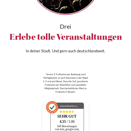
Drei
Erlebe tolle Veranstaltungen
In deiner Stadt. Und gern auch deutschlandweit.
*Immer 2 Freikarten per Auslosung nach
Verfügbarkeit, je nach Interessen in der Regel
1-3 mal pro Monat. Dazu bis 3x2 garantierte
Freikarten per Sofortklick nach gewählter
Mitgliedschaft. Durchschnittlicher Wert je
Freikarte € (Stand ).
AUSGEZEICHNET
.org
SEHR GUT
4.55
/ 5.00
560 Bewertungen
von hier, google.com,