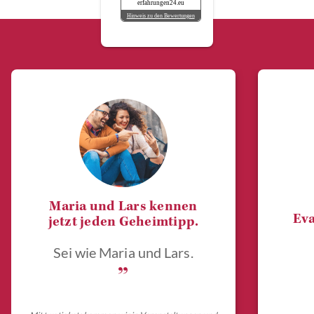
erfahrungen24.eu
Hinweis zu den Bewertungen
Maria und Lars kennen
Eva
jetzt jeden Geheimtipp.
Sei wie Maria und Lars.
„