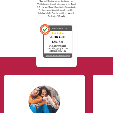
*Immer 2 Freikarten per Auslosung nach
Verfügbarkeit, je nach Interessen in der Regel
1-3 mal pro Monat. Dazu bis 3x2 garantierte
Freikarten per Sofortklick nach gewählter
Mitgliedschaft. Durchschnittlicher Wert je
Freikarte € (Stand ).
AUSGEZEICHNET
.org
SEHR GUT
4.55
/ 5.00
560 Bewertungen
von hier, google.com,
erfahrungen24.eu
Hinweis zu den Bewertungen