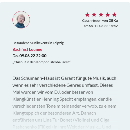
Geschrieben von
DBKu
am So. 12.06.22 14:42
Besondere Musikevents in Leipzig
Bachfest Lounge
Do. 09.06.22 22:00
„Chillout in den Komponistenhäusern“
Das Schumann-Haus ist Garant für gute Musik, auch
wenn es sehr verschiedene Genres umfasst. Dieses
Mal wurden wir vom DJ, oder besser von
Klangkünstler Henning Specht empfangen, der die
verschiedensten Töne miteinander verwob, zu einem
Klangteppich der besonderen Art. Danach
entführten uns Lina Tur Bonet (Violine) und Olga
Pashchenko (Flügel) in ihre Welt der Musik… Und