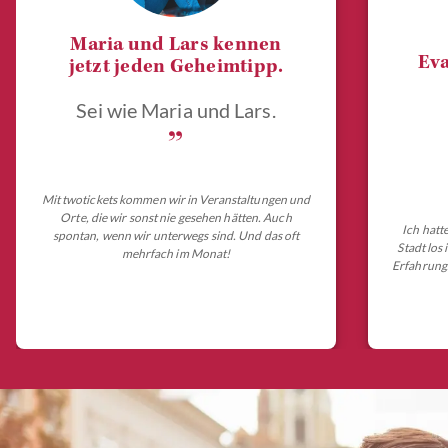
Maria und Lars kennen
Eva
jetzt jeden Geheimtipp.
Sei wie Maria und Lars.
„
Mit twotickets kommen wir in Veranstaltungen und
Orte, die wir sonst nie gesehen hätten. Auch
Ich hatt
spontan, wenn wir unterwegs sind. Und das oft
Stadt los
mehrfach im Monat!
Erfahrungs