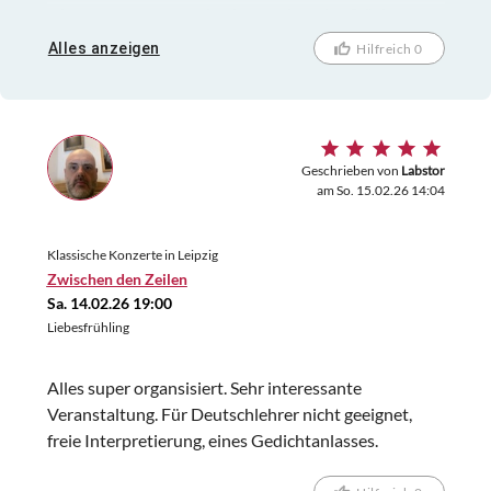
wir mussten uns erst besinnen, dass das Stück zu
ende ist und wir den beiden Künstlerinnen den
Alles anzeigen
Hilfreich 0
hochverdienten Beifall zollen wollen. Danke für das
Erlebnis an alle Beteiligte.
Geschrieben von
Labstor
am So. 15.02.26 14:04
Klassische Konzerte in Leipzig
Zwischen den Zeilen
Sa. 14.02.26 19:00
Liebesfrühling
Alles super organsisiert. Sehr interessante
Veranstaltung. Für Deutschlehrer nicht geeignet,
freie Interpretierung, eines Gedichtanlasses.