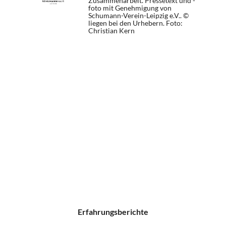
Zusammenarbeit. Pressetext und -
foto mit Genehmigung von
Schumann-Verein-Leipzig e.V.. ©
liegen bei den Urhebern.
Foto:
Christian Kern
Erfahrungsberichte