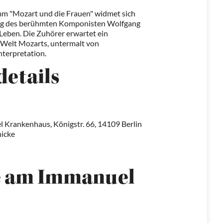
amm "Mozart und die Frauen" widmet sich
ng des berühmten Komponisten Wolfgang
eben. Die Zuhörer erwartet ein
de Welt Mozarts, untermalt von
nterpretation.
details
 Krankenhaus, Königstr. 66, 14109 Berlin
nicke
e am Immanuel