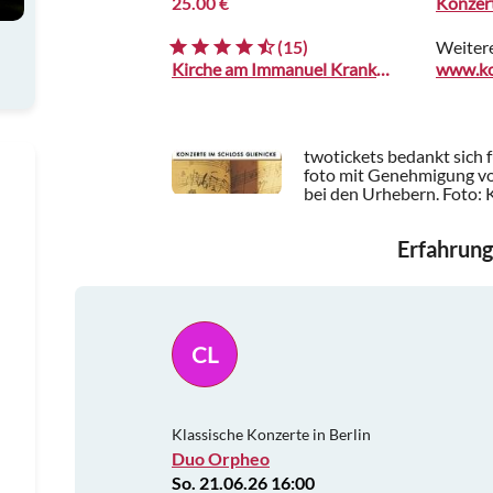
25.00 €
Konzert
(15)
Weiter
Kirche am Immanuel Krankenhaus
twotickets bedankt sich 
foto mit Genehmigung von
bei den Urhebern.
Foto: 
Erfahrung
CL
Klassische Konzerte in Berlin
Duo Orpheo
So. 21.06.26 16:00