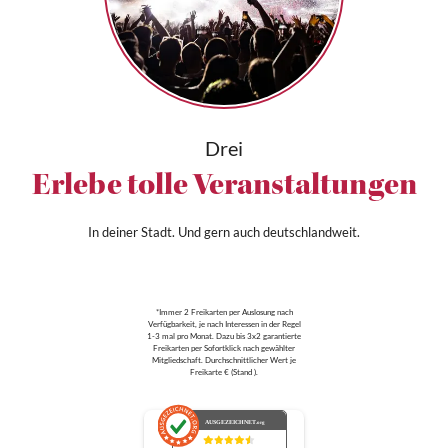
Drei
Erlebe tolle Veranstaltungen
In deiner Stadt. Und gern auch deutschlandweit.
*Immer 2 Freikarten per Auslosung nach
Verfügbarkeit, je nach Interessen in der Regel
1-3 mal pro Monat. Dazu bis 3x2 garantierte
Freikarten per Sofortklick nach gewählter
Mitgliedschaft. Durchschnittlicher Wert je
Freikarte € (Stand ).
AUSGEZEICHNET
.org