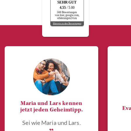
SEHR GUT
4.55
/ 5.00
560 Bewertungen
von hier, google.com,
erfahrungen24.eu
Hinweis zu den Bewertungen
Maria und Lars kennen
Eva
jetzt jeden Geheimtipp.
Sei wie Maria und Lars.
„