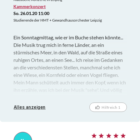
Kammerkonzert
So. 26.01.20 11:00
Studierende der HMT + Gewandhausorchester Leipzig
Ein Sonntagmittag, wie er im Buche stehen könnte...
Die Musik trug mich in ferne Länder, an ein
stürmisches Meer, in den Wald, auf die Straße eines
ruhigen Ortes, an einen See... Ich reise im Gedanken
an die verschiedensten Stellen, manchmal sehe ich
eine Wiese, ein Kornfeld oder einen Vogel fliegen.
Mein Mann schüttelt auch immer den Kopf, wenn ich
ihn erzähle, was ich bei der Musik "sehe". Und völlig
entspannt konnten wir danach den
Sonntagnachmittag genießen.
Alles anzeigen
Hilfreich 1