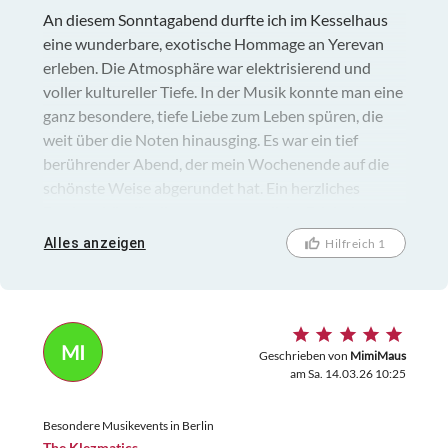
An diesem Sonntagabend durfte ich im Kesselhaus
eine wunderbare, exotische Hommage an Yerevan
erleben. Die Atmosphäre war elektrisierend und
voller kultureller Tiefe. In der Musik konnte man eine
ganz besondere, tiefe Liebe zum Leben spüren, die
weit über die Noten hinausging. Es war ein tief
berührender Abend, der mein Wochenende auf die
schönste Weise abgerundet hat. Ein herzliches
Dankeschön für dieses unvergessliche Erlebnis!
Alles anzeigen
Hilfreich 1
MI
Geschrieben von
MimiMaus
am Sa. 14.03.26 10:25
Besondere Musikevents in Berlin
The Klezmatics