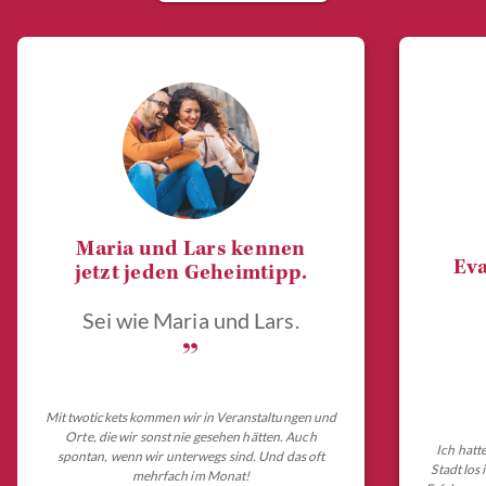
Maria und Lars kennen
Eva
jetzt jeden Geheimtipp.
Sei wie Maria und Lars.
„
Mit twotickets kommen wir in Veranstaltungen und
Orte, die wir sonst nie gesehen hätten. Auch
Ich hatt
spontan, wenn wir unterwegs sind. Und das oft
Stadt los
mehrfach im Monat!