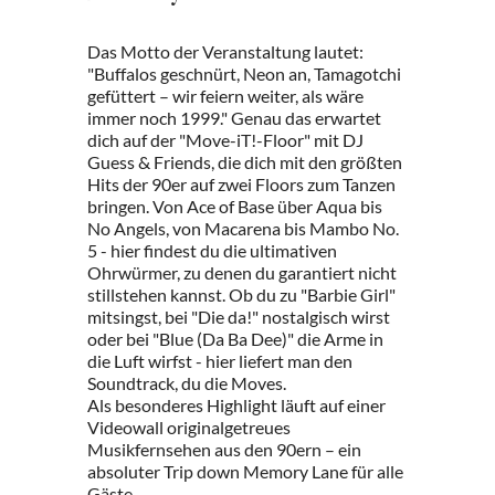
Das Motto der Veranstaltung lautet:
"Buffalos geschnürt, Neon an, Tamagotchi
gefüttert – wir feiern weiter, als wäre
immer noch 1999." Genau das erwartet
dich auf der "Move-iT!-Floor" mit DJ
Guess & Friends, die dich mit den größten
Hits der 90er auf zwei Floors zum Tanzen
bringen. Von Ace of Base über Aqua bis
No Angels, von Macarena bis Mambo No.
5 - hier findest du die ultimativen
Ohrwürmer, zu denen du garantiert nicht
stillstehen kannst. Ob du zu "Barbie Girl"
mitsingst, bei "Die da!" nostalgisch wirst
oder bei "Blue (Da Ba Dee)" die Arme in
die Luft wirfst - hier liefert man den
Soundtrack, du die Moves.
Als besonderes Highlight läuft auf einer
Videowall originalgetreues
Musikfernsehen aus den 90ern – ein
absoluter Trip down Memory Lane für alle
Gäste.