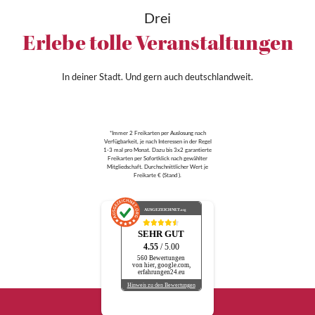
Drei
Erlebe tolle Veranstaltungen
In deiner Stadt. Und gern auch deutschlandweit.
*Immer 2 Freikarten per Auslosung nach
Verfügbarkeit, je nach Interessen in der Regel
1-3 mal pro Monat. Dazu bis 3x2 garantierte
Freikarten per Sofortklick nach gewählter
Mitgliedschaft. Durchschnittlicher Wert je
Freikarte € (Stand ).
AUSGEZEICHNET
.org
SEHR GUT
4.55
/ 5.00
560 Bewertungen
von hier, google.com,
erfahrungen24.eu
Hinweis zu den Bewertungen