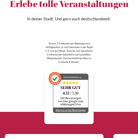
Erlebe tolle Veranstaltungen
In deiner Stadt. Und gern auch deutschlandweit.
*Immer 2 Freikarten per Auslosung nach
Verfügbarkeit, je nach Interessen in der Regel
1-3 mal pro Monat. Dazu bis 3x2 garantierte
Freikarten per Sofortklick nach gewählter
Mitgliedschaft. Durchschnittlicher Wert je
Freikarte € (Stand ).
AUSGEZEICHNET
.org
SEHR GUT
4.55
/ 5.00
560 Bewertungen
von hier, google.com,
erfahrungen24.eu
Hinweis zu den Bewertungen