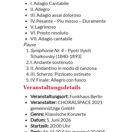
I. Adagio Cantabile
II. Allegro
III. Adagio assai doloroso
IV. Pesante – Piu mosso – Duramente
V. Lagrimoso
VI. Presto resoluto
VII. Adagio cantabile
Pause
Symphonie Nr. 4
– Pyotr Ilyich
Tchaikovsky (1840-1893)
I. Andante sostenuto
II. Andantino in modo di canzona
III. Scherzo: Pizzicato ostinato
IV. Finale: Allegro con fuoco
Veranstaltungsdetails
Veranstaltungsort:
Funkhaus Berlin
Veranstalter:
CHORALSPACE 2021
gemeinnützige GmbH
Genre:
Klassische Konzerte
Datum:
5. Juni 2026
Startzeit:
20:00 Uhr
Preis:
Ab 15,00 € bis maximal 20,00 €