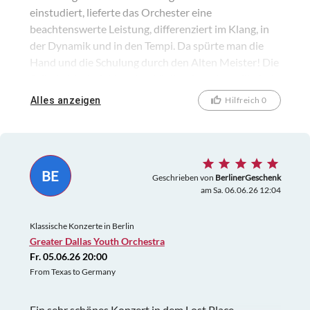
einstudiert, lieferte das Orchester eine
beachtenswerte Leistung, differenziert im Klang, in
der Dynamik und in den Tempi. Da spürte man die
Hand und die Schulung durch den Alten Meister! Die
Solistin Maria Schleuning, Violine, bot eine stilistisch
wundervolle und gefühlvolle Wiedergabe, zusammen
Alles anzeigen
Hilfreich 0
mit dem begleitenden Orchester, dieses berühmten
tragischen chinesischen Volksmärchens.
BE
Geschrieben von
BerlinerGeschenk
am Sa. 06.06.26 12:04
Klassische Konzerte in Berlin
Greater Dallas Youth Orchestra
Fr. 05.06.26 20:00
From Texas to Germany
Ein sehr schönes Konzert in dem Lost Place