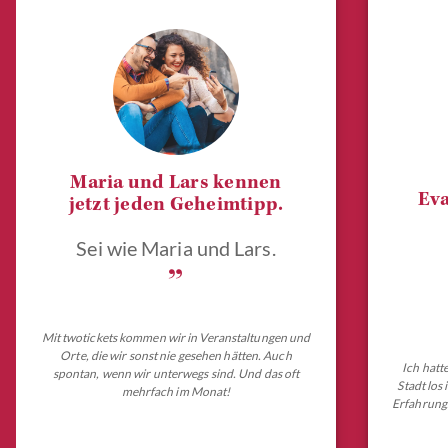
Maria und Lars kennen
Eva
jetzt jeden Geheimtipp.
Sei wie Maria und Lars.
„
Mit twotickets kommen wir in Veranstaltungen und
Orte, die wir sonst nie gesehen hätten. Auch
Ich hatt
spontan, wenn wir unterwegs sind. Und das oft
Stadt los
mehrfach im Monat!
Erfahrungs