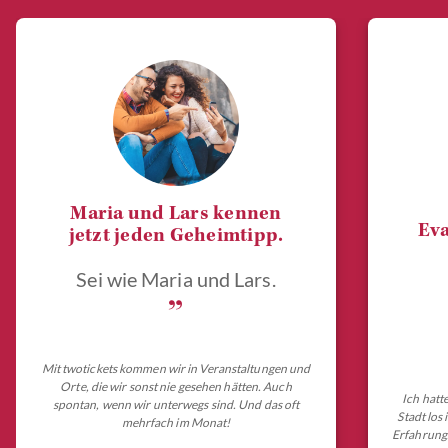
Maria und Lars kennen
Eva
jetzt jeden Geheimtipp.
Sei wie Maria und Lars.
„
Mit twotickets kommen wir in Veranstaltungen und
Orte, die wir sonst nie gesehen hätten. Auch
Ich hatt
spontan, wenn wir unterwegs sind. Und das oft
Stadt los
mehrfach im Monat!
Erfahrungs