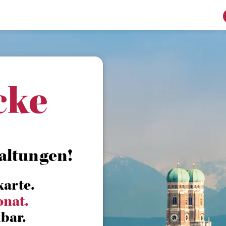
cke
altungen!
karte.
onat.
bar.