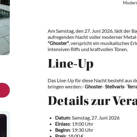
Modern
Am Samstag, den 27. Juni 2026, lädt der B
aufregenden Nacht voller moderner Metal-Kl
"Ghoster"
, verspricht ein musikalisches Er
intensiven Riffs und kraftvollen Tönen.
Line-Up
Das Line-Up für diese Nacht besteht aus d
bringen werden:-
Ghoster
-
Stellvaris
-
Terr
Details zur Ver
Datum
: Samstag, 27. Juni 2026
Einlass
: 19:00 Uhr
Beginn
: 19:30 Uhr
Preis
: 18,00 €