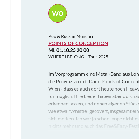
WO
Pop & Rock in München
POINTS OF CONCEPTION
Mi. 01.10.25 20:00
WHERE I BELONG – Tour 2025
Im Vorprogramm eine Metal-Band aus London
die Provinz verirrt. Dann Points of Conce
Wien - dass es auch dort heute noch Heavy
für möglich. Ihre Lieder haben aber durch
erkennen lassen, und neben eigenen Stück
wie etwa "Whistle" gecovert, insgesamt ei
sich merken. Ich war ja schon lange nicht m
nichts mehr, und auch das Free&Easy-Festi
nett, mal wieder öfters dort hin zu komme