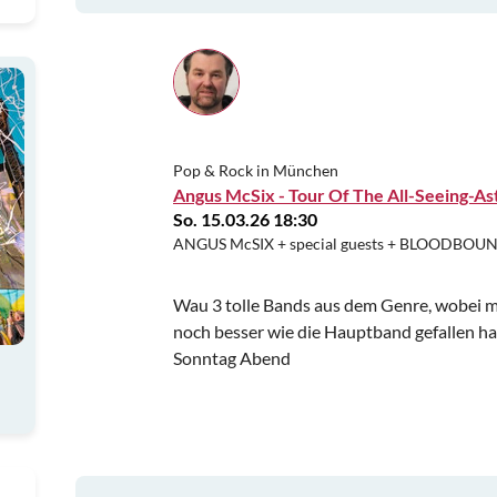
Pop & Rock in München
Angus McSix - Tour Of The All-Seeing-As
So. 15.03.26 18:30
ANGUS McSIX + special guests + BLOODBO
Wau 3 tolle Bands aus dem Genre, wobei m
noch besser wie die Hauptband gefallen hat
Sonntag Abend