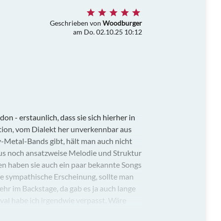
Geschrieben von
Woodburger
am Do. 02.10.25 10:12
 - erstaunlich, dass sie sich hierher in
ption, vom Dialekt her unverkennbar aus
-Metal-Bands gibt, hält man auch nicht
aus noch ansatzweise Melodie und Struktur
en haben sie auch ein paar bekannte Songs
ne sympathische Erscheinung, sollte man
ehr im Backstage, da gab es ja auch lange
val habe ich irgendwie verpasst. Wäre
n. Auch das Publikum gut gemischt und