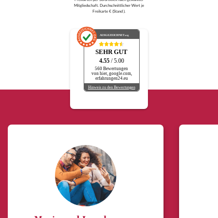
Mitgliedschaft. Durchschnittlicher Wert je
Freikarte € (Stand ).
AUSGEZEICHNET
.org
SEHR GUT
4.55
/ 5.00
560 Bewertungen
von hier, google.com,
erfahrungen24.eu
Hinweis zu den Bewertungen