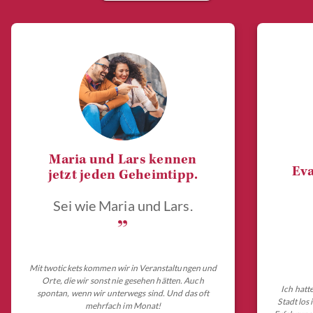
Maria und Lars kennen
Eva
jetzt jeden Geheimtipp.
Sei wie Maria und Lars.
„
Mit twotickets kommen wir in Veranstaltungen und
Orte, die wir sonst nie gesehen hätten. Auch
Ich hatt
spontan, wenn wir unterwegs sind. Und das oft
Stadt los
mehrfach im Monat!