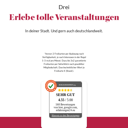
Drei
Erlebe tolle Veranstaltungen
In deiner Stadt. Und gern auch deutschlandweit.
*Immer 2 Freikarten per Auslosung nach
Verfügbarkeit, je nach Interessen in der Regel
1-3 mal pro Monat. Dazu bis 3x2 garantierte
Freikarten per Sofortklick nach gewählter
Mitgliedschaft. Durchschnittlicher Wert je
Freikarte € (Stand ).
AUSGEZEICHNET
.org
SEHR GUT
4.55
/ 5.00
560 Bewertungen
von hier, google.com,
erfahrungen24.eu
Hinweis zu den Bewertungen