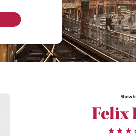
Show
i
Felix 