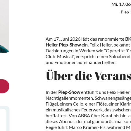
Mi. 17.06
Piep
Am 17. Juni 2026 lädt das renommierte
BK
Heller Piep-Show
ein. Felix Heller, bekann
Darbietungen in Werken wie "Operette für
Club-Musical", verspricht einen Soloabend
und Emotionen aufeinandertreffen.
Über die Veran
In der
Piep-Show
entführt uns Felix Heller 
Nachtigallenmomenten, Schwanengesänge u
Flügel, einem Cello, einer Flöte, einer Kla
ein musikalisches Feuerwerk, das zwische
herflattert. Von ABBA über Karat bis hin 
dieses Abends, der mal glamourös, mal ko
Regie führt Marco Krämer-Eis, während Mic