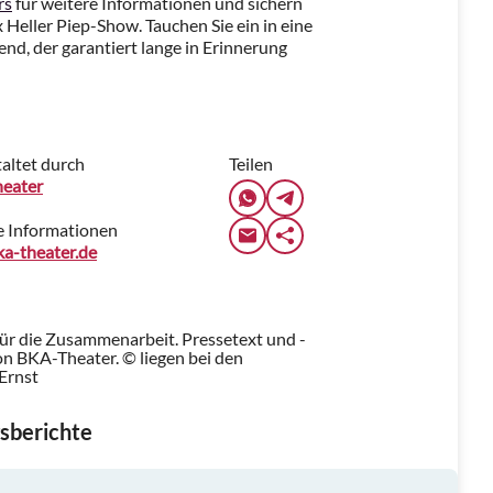
rs
für weitere Informationen und sichern
ix Heller Piep-Show. Tauchen Sie ein in eine
nd, der garantiert lange in Erinnerung
altet durch
Teilen
eater
e Informationen
a-theater.de
für die Zusammenarbeit. Pressetext und -
n BKA-Theater. © liegen bei den
Ernst
sberichte