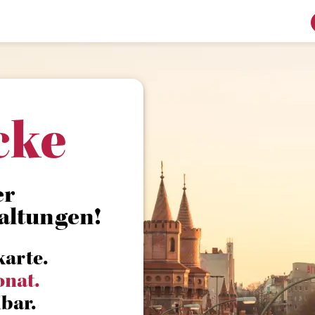
cke
er
altungen!
karte.
onat.
bar.