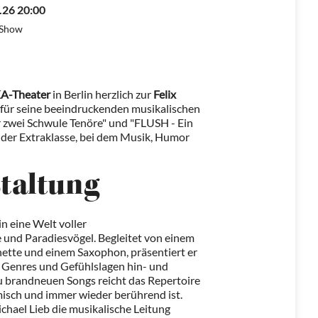
.26 20:00
-Show
A-Theater
in Berlin herzlich zur
Felix
t für seine beeindruckenden musikalischen
 zwei Schwule Tenöre" und "FLUSH - Ein
 der Extraklasse, bei dem Musik, Humor
staltung
in eine Welt voller
nd Paradiesvögel. Begleitet von einem
rinette und einem Saxophon, präsentiert er
n Genres und Gefühlslagen hin- und
zu brandneuen Songs reicht das Repertoire
misch und immer wieder berührend ist.
hael Lieb die musikalische Leitung