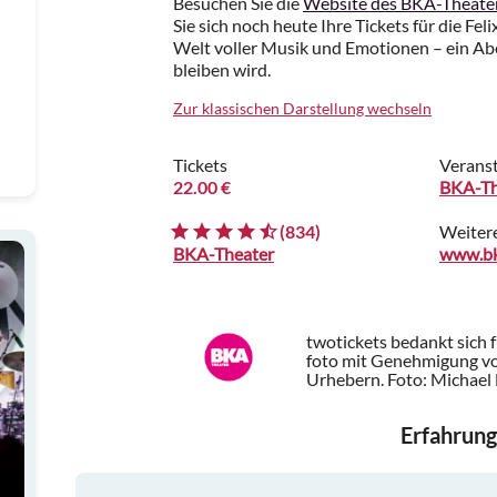
Besuchen Sie die
Website des BKA-Theate
Sie sich noch heute Ihre Tickets für die Fel
Welt voller Musik und Emotionen – ein Abe
bleiben wird.
Zur klassischen Darstellung wechseln
Tickets
Veranst
22.00 €
BKA-Th
(834)
Weiter
BKA-Theater
www.bk
twotickets bedankt sich 
foto mit Genehmigung vo
Urhebern.
Foto: Michael 
Erfahrung