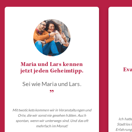
Maria und Lars kennen
Eva
jetzt jeden Geheimtipp.
Sei wie Maria und Lars.
„
Mit twotickets kommen wir in Veranstaltungen und
Orte, die wir sonst nie gesehen hätten. Auch
Ich hatt
spontan, wenn wir unterwegs sind. Und das oft
Stadt los
mehrfach im Monat!
Erfahrungs