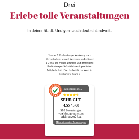
Drei
Erlebe tolle Veranstaltungen
In deiner Stadt. Und gern auch deutschlandweit.
*Immer 2 Freikarten per Auslosung nach
Verfügbarkeit, je nach Interessen in der Regel
1-3 mal pro Monat. Dazu bis 3x2 garantierte
Freikarten per Sofortklick nach gewählter
Mitgliedschaft. Durchschnittlicher Wert je
Freikarte € (Stand ).
AUSGEZEICHNET
.org
SEHR GUT
4.55
/ 5.00
560 Bewertungen
von hier, google.com,
erfahrungen24.eu
Hinweis zu den Bewertungen