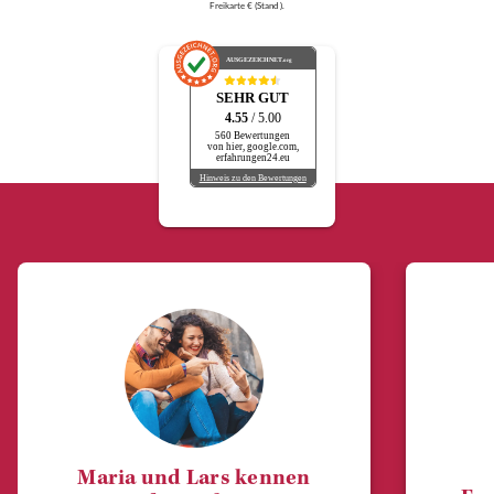
Freikarte € (Stand ).
AUSGEZEICHNET
.org
SEHR GUT
4.55
/ 5.00
560 Bewertungen
von hier, google.com,
erfahrungen24.eu
Hinweis zu den Bewertungen
Maria und Lars kennen