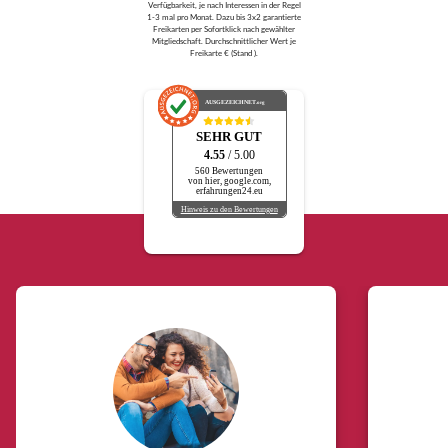
Verfügbarkeit, je nach Interessen in der Regel
1-3 mal pro Monat. Dazu bis 3x2 garantierte
Freikarten per Sofortklick nach gewählter
Mitgliedschaft. Durchschnittlicher Wert je
Freikarte € (Stand ).
AUSGEZEICHNET
.org
SEHR GUT
4.55
/ 5.00
560 Bewertungen
von hier, google.com,
erfahrungen24.eu
Hinweis zu den Bewertungen