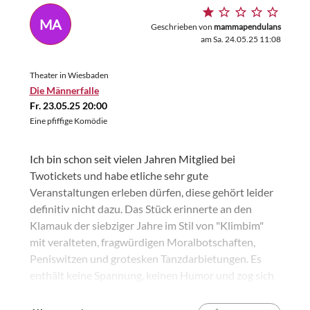
MA
Geschrieben von
mammapendulans
am Sa. 24.05.25 11:08
Theater in Wiesbaden
Die Männerfalle
Fr. 23.05.25 20:00
Eine pfiffige Komödie
Ich bin schon seit vielen Jahren Mitglied bei
Twotickets und habe etliche sehr gute
Veranstaltungen erleben dürfen, diese gehört leider
definitiv nicht dazu. Das Stück erinnerte an den
Klamauk der siebziger Jahre im Stil von "Klimbim"
mit veralteten, fragwürdigen Moralbotschaften,
Peniswitzen und grotesken Tanzdarbietungen. Es
enthält keine Spannung, keinen Humor und zog sich
mit Wiederholungen unnötig in die Länge. Ich finde,
man sollte es schnellstens vom Spielpan streichen