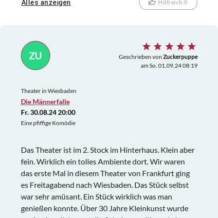
Alles anzeigen
Hilfreich 0
um weiteren ahnungslosen Zuschauern einen öden
Abend zu ersparen. Wirklich schade um die Zeit. Das
kleine sympathische Theater hat Besseres verdient.
ZU
Geschrieben von
Zuckerpuppe
am So. 01.09.24 08:19
Theater in Wiesbaden
Die Männerfalle
Fr. 30.08.24 20:00
Eine pfiffige Komödie
Das Theater ist im 2. Stock im Hinterhaus. Klein aber
fein. Wirklich ein tolles Ambiente dort. Wir waren
das erste Mal in diesem Theater von Frankfurt ging
es Freitagabend nach Wiesbaden. Das Stück selbst
war sehr amüsant. Ein Stück wirklich was man
genießen konnte. Über 30 Jahre Kleinkunst wurde