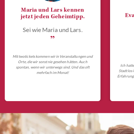
Maria und Lars kennen
Eva
jetzt jeden Geheimtipp.
Sei wie Maria und Lars.
„
Mit twotickets kommen wir in Veranstaltungen und
Orte, die wir sonst nie gesehen hätten. Auch
Ich hatt
spontan, wenn wir unterwegs sind. Und das oft
Stadt los
mehrfach im Monat!
Erfahrungs