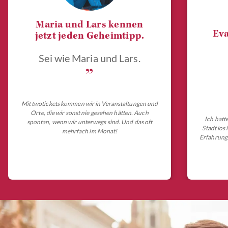
Maria und Lars kennen
Eva
jetzt jeden Geheimtipp.
Sei wie Maria und Lars.
„
Mit twotickets kommen wir in Veranstaltungen und
Orte, die wir sonst nie gesehen hätten. Auch
Ich hatt
spontan, wenn wir unterwegs sind. Und das oft
Stadt los
mehrfach im Monat!
Erfahrungs