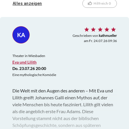
Zwischenreich" beginnt mit dem Tod der
Alles anzeigen
Hilfreich 0
Protagonistin, die nun vor einem himmlischen
Gericht steht. Ihr wird die Aufgabe gestellt, in
verschiedene Gefühle einzutauchen und wieder
auszutauchen – eine Herausforderung, die ihre
KA
psychische Resilienz und emotionale Kontrolle auf
Geschrieben von
kathmueller
am Fr. 24.07.26 09:36
die Probe stellt. Trotz der Schwierigkeiten und des
anfänglichen Scheiterns wird der Protagonistin
Theater in Wiesbaden
Gnade gewährt, da sie sich bereits in der
Eva und Lilith
Persönlichkeitsbildung engagiert hat, indem sie ein
Do. 23.07.26 20:00
"7-Kellerkinder-Seminar" besuchte. Inszenierung
Eine mythologische Komödie
und Regie Die Inszenierung besticht durch ihre
minimalistische, aber effektive
Die Welt mit den Augen des anderen – Mit Eva und
Bühnenbildgestaltung. Jedes Gefühl – von
Lilith greift Johannes Galli einen Mythos auf, der
Schläfrigkeit über Wut bis hin zu Liebe – wird durch
viele Menschen bis heute fasziniert. Lilith gilt vielen
ein eindrucksvolles Zusammenspiel von Klang und
als die angeblich erste Frau Adams. Diese
Bewegung dargestellt. Die Bühne wird zum
Vorstellung stammt nicht aus der biblischen
metaphorischen Raum. Schauspiel Insbesondere die
Schöpfungsgeschichte, sondern aus späteren
Hauptdarstellerin, Viviane Hanna, beeindruckt durch