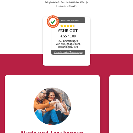
Mitgliedschaft. Durchschnittlicher Wert je
Freikarte € (Stand ).
AUSGEZEICHNET
.org
SEHR GUT
4.55
/ 5.00
560 Bewertungen
von hier, google.com,
erfahrungen24.eu
Hinweis zu den Bewertungen