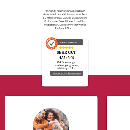
*Immer 2 Freikarten per Auslosung nach
Verfügbarkeit, je nach Interessen in der Regel
1-3 mal pro Monat. Dazu bis 3x2 garantierte
Freikarten per Sofortklick nach gewählter
Mitgliedschaft. Durchschnittlicher Wert je
Freikarte € (Stand ).
AUSGEZEICHNET
.org
SEHR GUT
4.55
/ 5.00
560 Bewertungen
von hier, google.com,
erfahrungen24.eu
Hinweis zu den Bewertungen