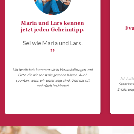
Maria und Lars kennen
Eva
jetzt jeden Geheimtipp.
Sei wie Maria und Lars.
„
Mit twotickets kommen wir in Veranstaltungen und
Orte, die wir sonst nie gesehen hätten. Auch
Ich hatt
spontan, wenn wir unterwegs sind. Und das oft
Stadt los
mehrfach im Monat!
Erfahrungs